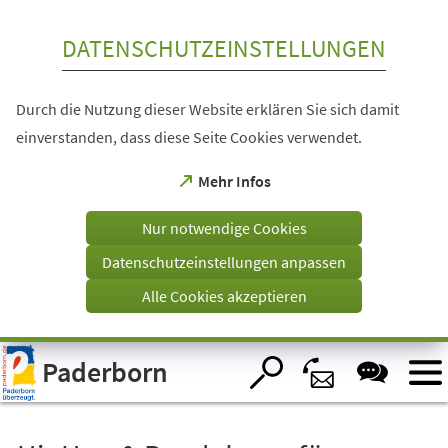
Inhalt anspringen
DATENSCHUTZEINSTELLUNGEN
Durch die Nutzung dieser Website erklären Sie sich damit
einverstanden, dass diese Seite Cookies verwendet.
(Öffnet
Mehr Infos
in
einem
Nur notwendige Cookies
neuen
Tab)
Datenschutzeinstellungen anpassen
Alle Cookies akzeptieren
Visuelle
Paderborn
Assistenzsoftware
öffnen.