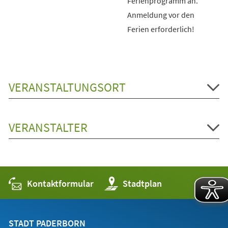
Ferienprogramm an.
Anmeldung vor den
Ferien erforderlich!
VERANSTALTUNGSORT
VERANSTALTER
Kontaktformular
(Öffnet
Stadtplan
in
einem
neuen
Tab)
STADT PADERBORN