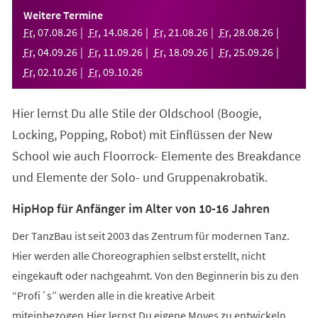
einem
Weitere Termine
neuen
Fr
,
07
.
08
.
26
Fr
,
14
.
08
.
26
Fr
,
21
.
08
.
26
Fr
,
28
.
08
.
26
Tab)
Fr
,
04
.
09
.
26
Fr
,
11
.
09
.
26
Fr
,
18
.
09
.
26
Fr
,
25
.
09
.
26
Fr
,
02
.
10
.
26
Fr
,
09
.
10
.
26
Hier lernst Du alle Stile der Oldschool (Boogie,
Locking, Popping, Robot) mit Einflüssen der New
School wie auch Floorrock- Elemente des Breakdance
und Elemente der Solo- und Gruppenakrobatik.
HipHop für Anfänger im Alter von 10-16 Jahren
Der TanzBau ist seit 2003 das Zentrum für modernen Tanz.
Hier werden alle Choreographien selbst erstellt, nicht
eingekauft oder nachgeahmt. Von den Beginnerin bis zu den
“Profi´s” werden alle in die kreative Arbeit
miteinbezogen.Hier lernst Du eigene Moves zu entwickeln,