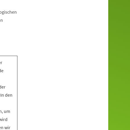
gogischen
en
er
de
der
 In den
n, um
wird
en wir