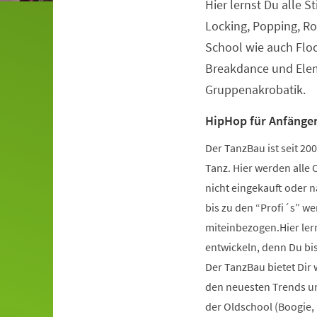
Hier lernst Du alle S
Veranstaltungsinformationen
Locking, Popping, Ro
School wie auch Flo
Breakdance und Elem
Gruppenakrobatik.
HipHop für Anfänger
Der TanzBau ist seit 2
Tanz. Hier werden alle 
nicht eingekauft oder 
bis zu den “Profi´s” wer
miteinbezogen.Hier ler
entwickeln, denn Du bist
Der TanzBau bietet Dir
den neuesten Trends und
der Oldschool (Boogie,