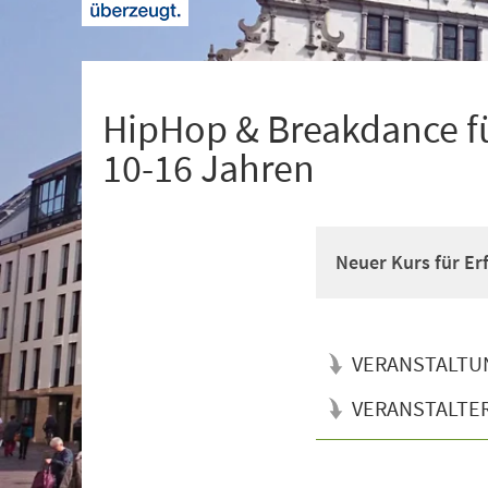
+
1
HipHop & Breakdance fü
10-16 Jahren
Neuer Kurs für Er
VERANSTALTU
VERANSTALTE