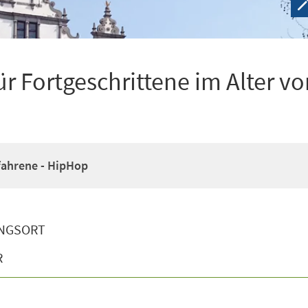
r Fortgeschrittene im Alter vo
fahrene - HipHop
NGSORT
R