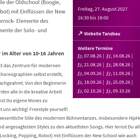
tile der Oldschool (Boogie,
Freitag, 27. August 2027
bot) mit Einflüssen der New
16:30
bis
18:00
orrock- Elemente des
ente der Solo- und
(Öffnet
Website Tanzbau
in
einem
Weitere Termine
neuen
 im Alter von 10-16 Jahren
Fr
,
07
.
08
.
26
Fr
,
14
.
08
.
26
Tab)
Fr
,
21
.
08
.
26
Fr
,
28
.
08
.
26
003 das Zentrum für modernen
Fr
,
04
.
09
.
26
Fr
,
11
.
09
.
26
Choreographien selbst erstellt,
Fr
,
18
.
09
.
26
Fr
,
25
.
09
.
26
nachgeahmt. Von den Beginnerin
Fr
,
02
.
10
.
26
Fr
,
09
.
10
.
26
den alle in die kreative Arbeit
nst Du eigene Moves zu
 uns wichtig! Freestyle yourself!
 wesentliche Stile des modernen Bühnentanzes. Insbesondere HipH
 angesagtesten Styles zu den aktuellsten Songs. Hier lernst Du alle
 Locking, Popping, Robot) mit Einflüssen der New School wie auch