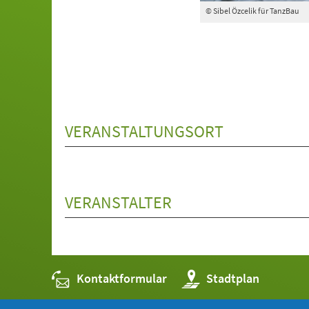
© Sibel Özcelik für TanzBau
VERANSTALTUNGSORT
VERANSTALTER
Kontaktformular
(Öffnet
Stadtplan
in
einem