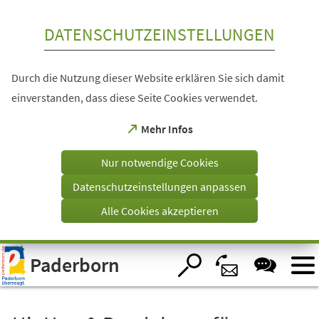
Inhalt anspringen
DATENSCHUTZEINSTELLUNGEN
Durch die Nutzung dieser Website erklären Sie sich damit
einverstanden, dass diese Seite Cookies verwendet.
(Öffnet
Mehr Infos
in
einem
Nur notwendige Cookies
neuen
Tab)
Datenschutzeinstellungen anpassen
Alle Cookies akzeptieren
Visuelle
Paderborn
Assistenzsoftware
öffnen.