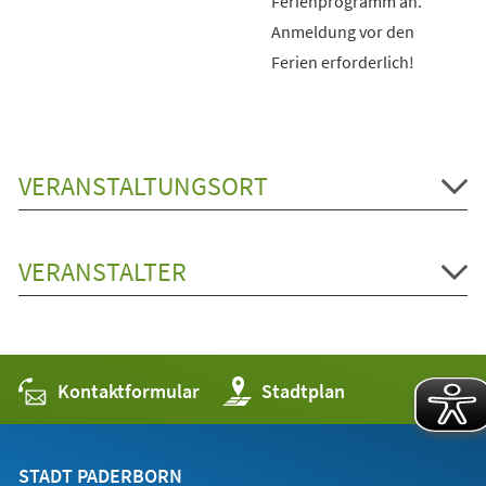
Ferienprogramm an.
Anmeldung vor den
Ferien erforderlich!
VERANSTALTUNGSORT
VERANSTALTER
Kontaktformular
(Öffnet
Stadtplan
in
einem
neuen
Tab)
STADT PADERBORN