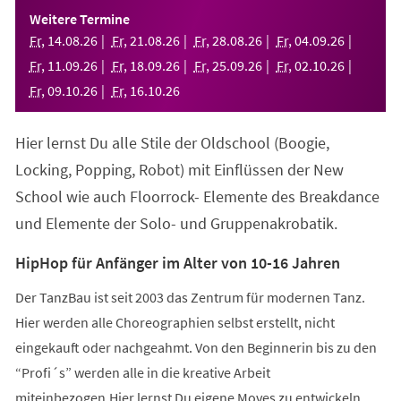
einem
Weitere Termine
neuen
Fr
,
14
.
08
.
26
Fr
,
21
.
08
.
26
Fr
,
28
.
08
.
26
Fr
,
04
.
09
.
26
Tab)
Fr
,
11
.
09
.
26
Fr
,
18
.
09
.
26
Fr
,
25
.
09
.
26
Fr
,
02
.
10
.
26
Fr
,
09
.
10
.
26
Fr
,
16
.
10
.
26
Hier lernst Du alle Stile der Oldschool (Boogie,
Locking, Popping, Robot) mit Einflüssen der New
School wie auch Floorrock- Elemente des Breakdance
und Elemente der Solo- und Gruppenakrobatik.
HipHop für Anfänger im Alter von 10-16 Jahren
Der TanzBau ist seit 2003 das Zentrum für modernen Tanz.
Hier werden alle Choreographien selbst erstellt, nicht
eingekauft oder nachgeahmt. Von den Beginnerin bis zu den
“Profi´s” werden alle in die kreative Arbeit
miteinbezogen.Hier lernst Du eigene Moves zu entwickeln,