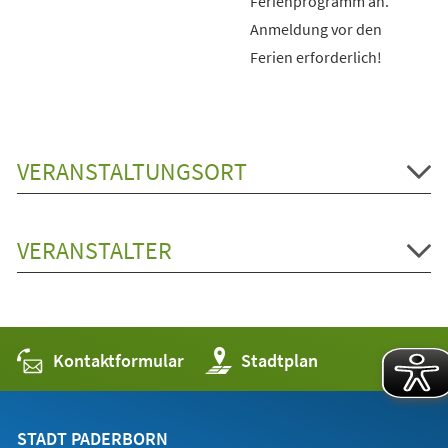
Ferienprogramm an.
Anmeldung vor den
Ferien erforderlich!
VERANSTALTUNGSORT
VERANSTALTER
Kontaktformular
(Öffnet
Stadtplan
in
einem
neuen
Tab)
STADT PADERBORN