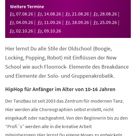
einem
Weitere Termine
neuen
Fr
,
07
.
08
.
26
Fr
,
14
.
08
.
26
Fr
,
21
.
08
.
26
Fr
,
28
.
08
.
26
Tab)
Fr
,
04
.
09
.
26
Fr
,
11
.
09
.
26
Fr
,
18
.
09
.
26
Fr
,
25
.
09
.
26
Fr
,
02
.
10
.
26
Fr
,
09
.
10
.
26
Hier lernst Du alle Stile der Oldschool (Boogie,
Locking, Popping, Robot) mit Einflüssen der New
School wie auch Floorrock- Elemente des Breakdance
und Elemente der Solo- und Gruppenakrobatik.
HipHop für Anfänger im Alter von 10-16 Jahren
Der TanzBau ist seit 2003 das Zentrum für modernen Tanz.
Hier werden alle Choreographien selbst erstellt, nicht
eingekauft oder nachgeahmt. Von den Beginnerin bis zu den
“Profi´s” werden alle in die kreative Arbeit
miteinbezogen.Hier lernst Du eigene Moves zu entwickeln,