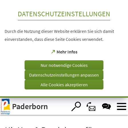
Inhalt anspringen
DATENSCHUTZEINSTELLUNGEN
Durch die Nutzung dieser Website erklären Sie sich damit
einverstanden, dass diese Seite Cookies verwendet.
(Öffnet
Mehr Infos
in
einem
Nur notwendige Cookies
neuen
Tab)
Datenschutzeinstellungen anpassen
Alle Cookies akzeptieren
Visuelle
Paderborn
Assistenzsoftware
öffnen.