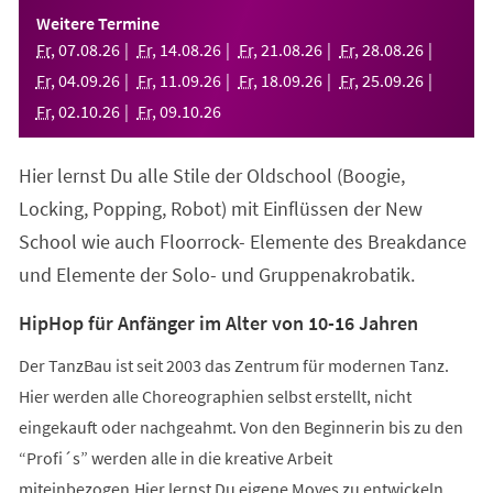
einem
Weitere Termine
neuen
Fr
,
07
.
08
.
26
Fr
,
14
.
08
.
26
Fr
,
21
.
08
.
26
Fr
,
28
.
08
.
26
Tab)
Fr
,
04
.
09
.
26
Fr
,
11
.
09
.
26
Fr
,
18
.
09
.
26
Fr
,
25
.
09
.
26
Fr
,
02
.
10
.
26
Fr
,
09
.
10
.
26
Hier lernst Du alle Stile der Oldschool (Boogie,
Locking, Popping, Robot) mit Einflüssen der New
School wie auch Floorrock- Elemente des Breakdance
und Elemente der Solo- und Gruppenakrobatik.
HipHop für Anfänger im Alter von 10-16 Jahren
Der TanzBau ist seit 2003 das Zentrum für modernen Tanz.
Hier werden alle Choreographien selbst erstellt, nicht
eingekauft oder nachgeahmt. Von den Beginnerin bis zu den
“Profi´s” werden alle in die kreative Arbeit
miteinbezogen.Hier lernst Du eigene Moves zu entwickeln,