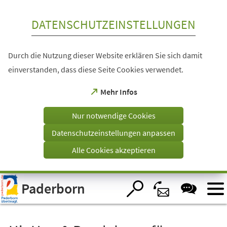
Inhalt anspringen
DATENSCHUTZEINSTELLUNGEN
Durch die Nutzung dieser Website erklären Sie sich damit
einverstanden, dass diese Seite Cookies verwendet.
(Öffnet
Mehr Infos
in
einem
Nur notwendige Cookies
neuen
Tab)
Datenschutzeinstellungen anpassen
Alle Cookies akzeptieren
Visuelle
Paderborn
Assistenzsoftware
öffnen.