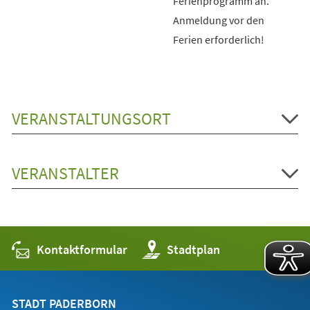
Ferienprogramm an.
Anmeldung vor den
Ferien erforderlich!
VERANSTALTUNGSORT
VERANSTALTER
Kontaktformular
(Öffnet
Stadtplan
in
einem
neuen
Tab)
STADT PADERBORN