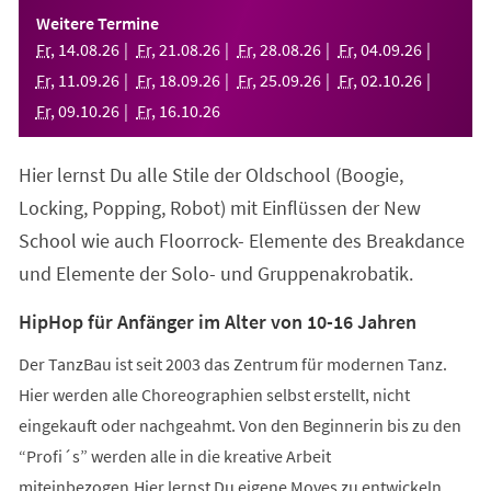
einem
Weitere Termine
neuen
Fr
,
14
.
08
.
26
Fr
,
21
.
08
.
26
Fr
,
28
.
08
.
26
Fr
,
04
.
09
.
26
Tab)
Fr
,
11
.
09
.
26
Fr
,
18
.
09
.
26
Fr
,
25
.
09
.
26
Fr
,
02
.
10
.
26
Fr
,
09
.
10
.
26
Fr
,
16
.
10
.
26
Hier lernst Du alle Stile der Oldschool (Boogie,
Locking, Popping, Robot) mit Einflüssen der New
School wie auch Floorrock- Elemente des Breakdance
und Elemente der Solo- und Gruppenakrobatik.
HipHop für Anfänger im Alter von 10-16 Jahren
Der TanzBau ist seit 2003 das Zentrum für modernen Tanz.
Hier werden alle Choreographien selbst erstellt, nicht
eingekauft oder nachgeahmt. Von den Beginnerin bis zu den
“Profi´s” werden alle in die kreative Arbeit
miteinbezogen.Hier lernst Du eigene Moves zu entwickeln,