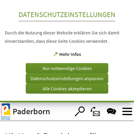
Inhalt anspringen
DATENSCHUTZEINSTELLUNGEN
Durch die Nutzung dieser Website erklären Sie sich damit
einverstanden, dass diese Seite Cookies verwendet.
(Öffnet
Mehr Infos
in
einem
Nur notwendige Cookies
neuen
Tab)
Datenschutzeinstellungen anpassen
Alle Cookies akzeptieren
Visuelle
Paderborn
Assistenzsoftware
öffnen.