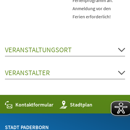
Ferienprogramm an.
Anmeldung vor den
Ferien erforderlich!
VERANSTALTUNGSORT
VERANSTALTER
Kontaktformular
(Öffnet
Stadtplan
in
einem
neuen
Tab)
STADT PADERBORN