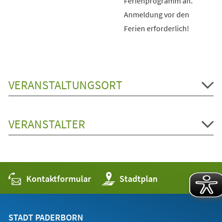
Ferienprogramm an.
Anmeldung vor den
Ferien erforderlich!
VERANSTALTUNGSORT
VERANSTALTER
Kontaktformular
(Öffnet
Stadtplan
in
einem
neuen
Tab)
STADT PADERBORN