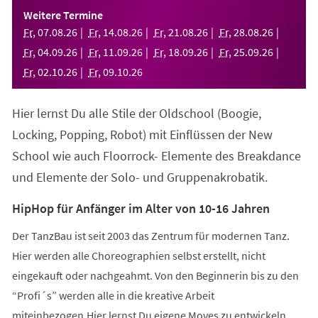
einem
Weitere Termine
neuen
Fr
,
07
.
08
.
26
Fr
,
14
.
08
.
26
Fr
,
21
.
08
.
26
Fr
,
28
.
08
.
26
Tab)
Fr
,
04
.
09
.
26
Fr
,
11
.
09
.
26
Fr
,
18
.
09
.
26
Fr
,
25
.
09
.
26
Fr
,
02
.
10
.
26
Fr
,
09
.
10
.
26
Hier lernst Du alle Stile der Oldschool (Boogie,
Locking, Popping, Robot) mit Einflüssen der New
School wie auch Floorrock- Elemente des Breakdance
und Elemente der Solo- und Gruppenakrobatik.
HipHop für Anfänger im Alter von 10-16 Jahren
Der TanzBau ist seit 2003 das Zentrum für modernen Tanz.
Hier werden alle Choreographien selbst erstellt, nicht
eingekauft oder nachgeahmt. Von den Beginnerin bis zu den
“Profi´s” werden alle in die kreative Arbeit
miteinbezogen.Hier lernst Du eigene Moves zu entwickeln,