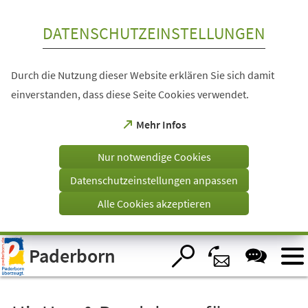
Inhalt anspringen
DATENSCHUTZEINSTELLUNGEN
Durch die Nutzung dieser Website erklären Sie sich damit
einverstanden, dass diese Seite Cookies verwendet.
(Öffnet
Mehr Infos
in
einem
Nur notwendige Cookies
neuen
Tab)
Datenschutzeinstellungen anpassen
Alle Cookies akzeptieren
Visuelle
Paderborn
Assistenzsoftware
öffnen.