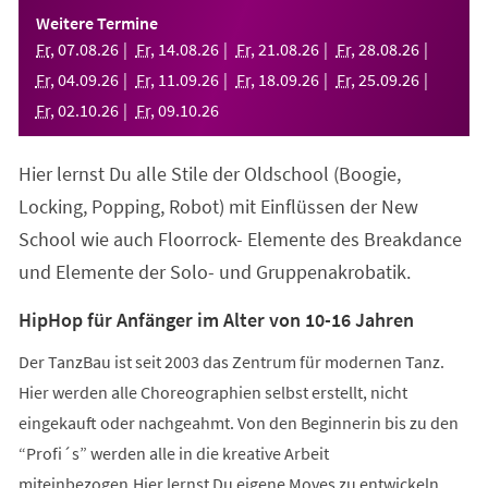
einem
Weitere Termine
neuen
Fr
,
07
.
08
.
26
Fr
,
14
.
08
.
26
Fr
,
21
.
08
.
26
Fr
,
28
.
08
.
26
Tab)
Fr
,
04
.
09
.
26
Fr
,
11
.
09
.
26
Fr
,
18
.
09
.
26
Fr
,
25
.
09
.
26
Fr
,
02
.
10
.
26
Fr
,
09
.
10
.
26
Hier lernst Du alle Stile der Oldschool (Boogie,
Locking, Popping, Robot) mit Einflüssen der New
School wie auch Floorrock- Elemente des Breakdance
und Elemente der Solo- und Gruppenakrobatik.
HipHop für Anfänger im Alter von 10-16 Jahren
Der TanzBau ist seit 2003 das Zentrum für modernen Tanz.
Hier werden alle Choreographien selbst erstellt, nicht
eingekauft oder nachgeahmt. Von den Beginnerin bis zu den
“Profi´s” werden alle in die kreative Arbeit
miteinbezogen.Hier lernst Du eigene Moves zu entwickeln,