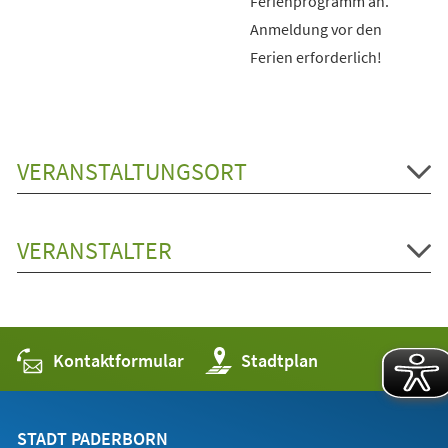
Ferienprogramm an.
Anmeldung vor den
Ferien erforderlich!
VERANSTALTUNGSORT
VERANSTALTER
Kontaktformular
(Öffnet
Stadtplan
in
einem
neuen
Tab)
STADT PADERBORN