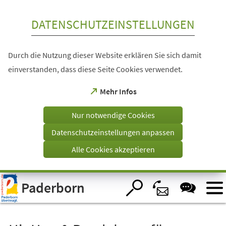
Inhalt anspringen
DATENSCHUTZEINSTELLUNGEN
Durch die Nutzung dieser Website erklären Sie sich damit
einverstanden, dass diese Seite Cookies verwendet.
(Öffnet
Mehr Infos
in
einem
Nur notwendige Cookies
neuen
Tab)
Datenschutzeinstellungen anpassen
Alle Cookies akzeptieren
Visuelle
Paderborn
Assistenzsoftware
öffnen.