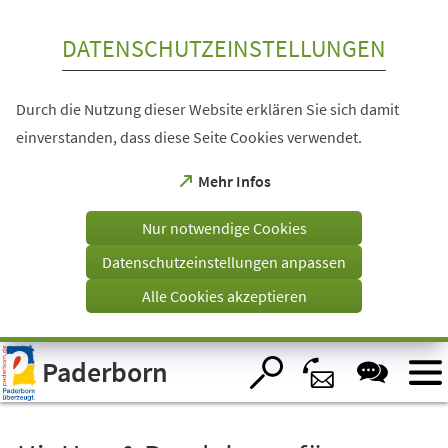
Inhalt anspringen
DATENSCHUTZEINSTELLUNGEN
Durch die Nutzung dieser Website erklären Sie sich damit
einverstanden, dass diese Seite Cookies verwendet.
(Öffnet
Mehr Infos
in
einem
Nur notwendige Cookies
neuen
Tab)
Datenschutzeinstellungen anpassen
Alle Cookies akzeptieren
Visuelle
Paderborn
Assistenzsoftware
öffnen.