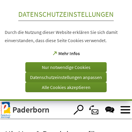
Inhalt anspringen
DATENSCHUTZEINSTELLUNGEN
Durch die Nutzung dieser Website erklären Sie sich damit
einverstanden, dass diese Seite Cookies verwendet.
(Öffnet
Mehr Infos
in
einem
Nur notwendige Cookies
neuen
Tab)
Datenschutzeinstellungen anpassen
Alle Cookies akzeptieren
Visuelle
Paderborn
Assistenzsoftware
öffnen.