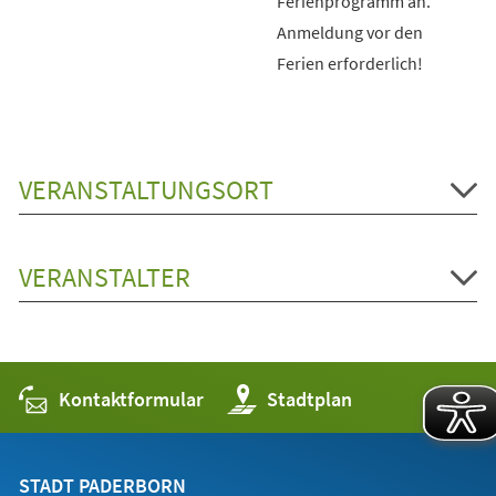
Ferienprogramm an.
Anmeldung vor den
Ferien erforderlich!
VERANSTALTUNGSORT
VERANSTALTER
Kontaktformular
(Öffnet
Stadtplan
in
einem
neuen
Tab)
STADT PADERBORN