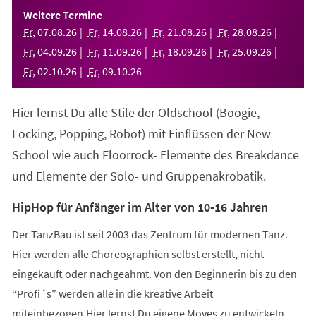
einem
Weitere Termine
neuen
Fr
,
07
.
08
.
26
Fr
,
14
.
08
.
26
Fr
,
21
.
08
.
26
Fr
,
28
.
08
.
26
Tab)
Fr
,
04
.
09
.
26
Fr
,
11
.
09
.
26
Fr
,
18
.
09
.
26
Fr
,
25
.
09
.
26
Fr
,
02
.
10
.
26
Fr
,
09
.
10
.
26
Hier lernst Du alle Stile der Oldschool (Boogie,
Locking, Popping, Robot) mit Einflüssen der New
School wie auch Floorrock- Elemente des Breakdance
und Elemente der Solo- und Gruppenakrobatik.
HipHop für Anfänger im Alter von 10-16 Jahren
Der TanzBau ist seit 2003 das Zentrum für modernen Tanz.
Hier werden alle Choreographien selbst erstellt, nicht
eingekauft oder nachgeahmt. Von den Beginnerin bis zu den
“Profi´s” werden alle in die kreative Arbeit
miteinbezogen.Hier lernst Du eigene Moves zu entwickeln,