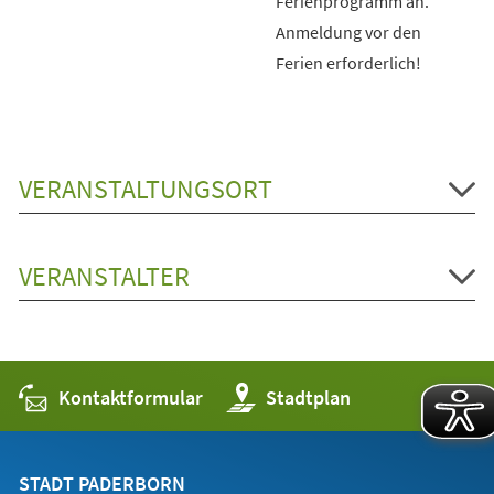
Ferienprogramm an.
Anmeldung vor den
Ferien erforderlich!
VERANSTALTUNGSORT
VERANSTALTER
Kontaktformular
(Öffnet
Stadtplan
in
einem
neuen
Tab)
STADT PADERBORN