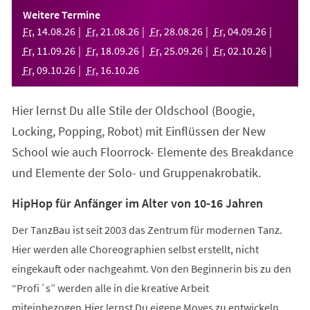
einem
Weitere Termine
neuen
Fr
,
14
.
08
.
26
Fr
,
21
.
08
.
26
Fr
,
28
.
08
.
26
Fr
,
04
.
09
.
26
Tab)
Fr
,
11
.
09
.
26
Fr
,
18
.
09
.
26
Fr
,
25
.
09
.
26
Fr
,
02
.
10
.
26
Fr
,
09
.
10
.
26
Fr
,
16
.
10
.
26
Hier lernst Du alle Stile der Oldschool (Boogie,
Locking, Popping, Robot) mit Einflüssen der New
School wie auch Floorrock- Elemente des Breakdance
und Elemente der Solo- und Gruppenakrobatik.
HipHop für Anfänger im Alter von 10-16 Jahren
Der TanzBau ist seit 2003 das Zentrum für modernen Tanz.
Hier werden alle Choreographien selbst erstellt, nicht
eingekauft oder nachgeahmt. Von den Beginnerin bis zu den
“Profi´s” werden alle in die kreative Arbeit
miteinbezogen.Hier lernst Du eigene Moves zu entwickeln,