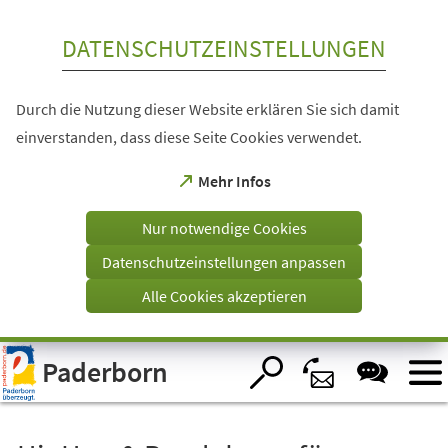
Inhalt anspringen
DATENSCHUTZEINSTELLUNGEN
Durch die Nutzung dieser Website erklären Sie sich damit
einverstanden, dass diese Seite Cookies verwendet.
(Öffnet
Mehr Infos
in
einem
Nur notwendige Cookies
neuen
Tab)
Datenschutzeinstellungen anpassen
Alle Cookies akzeptieren
Visuelle
Paderborn
Assistenzsoftware
öffnen.