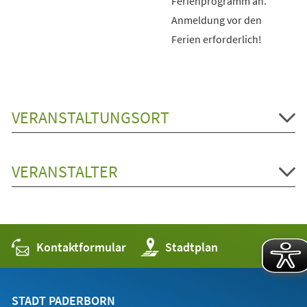
Ferienprogramm an.
Anmeldung vor den
Ferien erforderlich!
VERANSTALTUNGSORT
VERANSTALTER
Kontaktformular
(Öffnet
Stadtplan
in
einem
neuen
Tab)
STADT PADERBORN