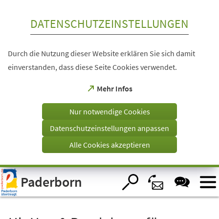
Inhalt anspringen
DATENSCHUTZEINSTELLUNGEN
Durch die Nutzung dieser Website erklären Sie sich damit
einverstanden, dass diese Seite Cookies verwendet.
(Öffnet
Mehr Infos
in
einem
Nur notwendige Cookies
neuen
Tab)
Datenschutzeinstellungen anpassen
Alle Cookies akzeptieren
Visuelle
Paderborn
Assistenzsoftware
öffnen.