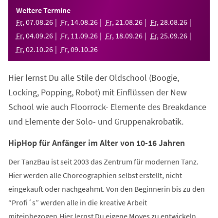
einem
Weitere Termine
neuen
Fr
,
07
.
08
.
26
Fr
,
14
.
08
.
26
Fr
,
21
.
08
.
26
Fr
,
28
.
08
.
26
Tab)
Fr
,
04
.
09
.
26
Fr
,
11
.
09
.
26
Fr
,
18
.
09
.
26
Fr
,
25
.
09
.
26
Fr
,
02
.
10
.
26
Fr
,
09
.
10
.
26
Hier lernst Du alle Stile der Oldschool (Boogie,
Locking, Popping, Robot) mit Einflüssen der New
School wie auch Floorrock- Elemente des Breakdance
und Elemente der Solo- und Gruppenakrobatik.
HipHop für Anfänger im Alter von 10-16 Jahren
Der TanzBau ist seit 2003 das Zentrum für modernen Tanz.
Hier werden alle Choreographien selbst erstellt, nicht
eingekauft oder nachgeahmt. Von den Beginnerin bis zu den
“Profi´s” werden alle in die kreative Arbeit
miteinbezogen.Hier lernst Du eigene Moves zu entwickeln,