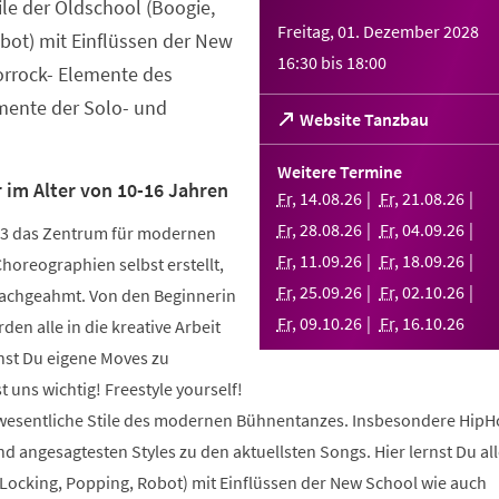
tile der Oldschool (Boogie,
Freitag, 01. Dezember 2028
bot) mit Einflüssen der New
16:30
bis
18:00
orrock- Elemente des
ente der Solo- und
(Öffnet
Website Tanzbau
in
einem
Weitere Termine
neuen
 im Alter von 10-16 Jahren
Fr
,
14
.
08
.
26
Fr
,
21
.
08
.
26
Tab)
Fr
,
28
.
08
.
26
Fr
,
04
.
09
.
26
003 das Zentrum für modernen
Fr
,
11
.
09
.
26
Fr
,
18
.
09
.
26
Choreographien selbst erstellt,
Fr
,
25
.
09
.
26
Fr
,
02
.
10
.
26
nachgeahmt. Von den Beginnerin
Fr
,
09
.
10
.
26
Fr
,
16
.
10
.
26
den alle in die kreative Arbeit
nst Du eigene Moves zu
 uns wichtig! Freestyle yourself!
 wesentliche Stile des modernen Bühnentanzes. Insbesondere HipH
 angesagtesten Styles zu den aktuellsten Songs. Hier lernst Du alle
 Locking, Popping, Robot) mit Einflüssen der New School wie auch