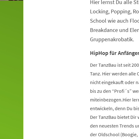
Hier lernst Du alle S
Veranstaltungsinformationen
Locking, Popping, Ro
School wie auch Flo
Breakdance und Elem
Gruppenakrobatik.
HipHop für Anfänger
Der TanzBau ist seit 2
Tanz. Hier werden alle 
nicht eingekauft oder 
bis zu den “Profi´s” wer
miteinbezogen.Hier ler
entwickeln, denn Du bist
Der TanzBau bietet Dir
den neuesten Trends und
der Oldschool (Boogie,