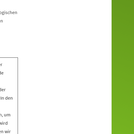
gogischen
en
er
de
der
 In den
n, um
wird
en wir