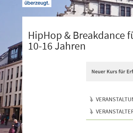
+
1
HipHop & Breakdance fü
10-16 Jahren
Neuer Kurs für Er
VERANSTALTU
VERANSTALTE