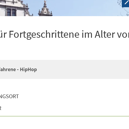
r Fortgeschrittene im Alter vo
fahrene - HipHop
NGSORT
R