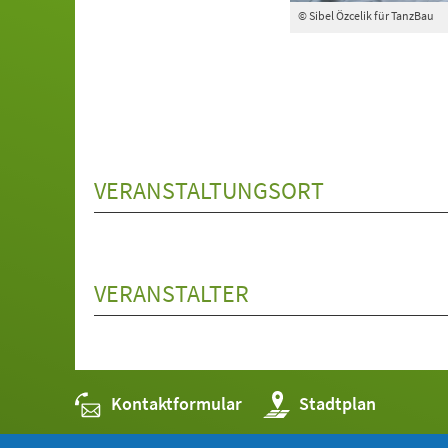
© Sibel Özcelik für TanzBau
VERANSTALTUNGSORT
VERANSTALTER
Kontaktformular
(Öffnet
Stadtplan
in
einem