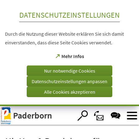
Inhalt anspringen
DATENSCHUTZEINSTELLUNGEN
Durch die Nutzung dieser Website erklären Sie sich damit
einverstanden, dass diese Seite Cookies verwendet.
(Öffnet
Mehr Infos
in
einem
Nur notwendige Cookies
neuen
Tab)
Datenschutzeinstellungen anpassen
Alle Cookies akzeptieren
Visuelle
Paderborn
Assistenzsoftware
öffnen.