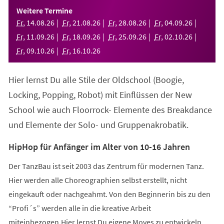
einem
Weitere Termine
neuen
Fr
,
14
.
08
.
26
Fr
,
21
.
08
.
26
Fr
,
28
.
08
.
26
Fr
,
04
.
09
.
26
Tab)
Fr
,
11
.
09
.
26
Fr
,
18
.
09
.
26
Fr
,
25
.
09
.
26
Fr
,
02
.
10
.
26
Fr
,
09
.
10
.
26
Fr
,
16
.
10
.
26
Hier lernst Du alle Stile der Oldschool (Boogie,
Locking, Popping, Robot) mit Einflüssen der New
School wie auch Floorrock- Elemente des Breakdance
und Elemente der Solo- und Gruppenakrobatik.
HipHop für Anfänger im Alter von 10-16 Jahren
Der TanzBau ist seit 2003 das Zentrum für modernen Tanz.
Hier werden alle Choreographien selbst erstellt, nicht
eingekauft oder nachgeahmt. Von den Beginnerin bis zu den
“Profi´s” werden alle in die kreative Arbeit
miteinbezogen.Hier lernst Du eigene Moves zu entwickeln,