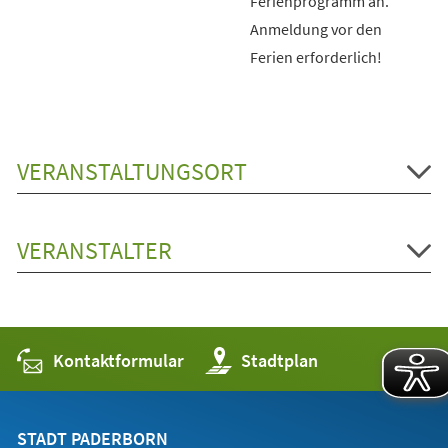
Ferienprogramm an.
Anmeldung vor den
Ferien erforderlich!
VERANSTALTUNGSORT
VERANSTALTER
Kontaktformular
(Öffnet
Stadtplan
in
einem
neuen
Tab)
STADT PADERBORN