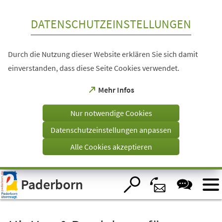
Inhalt anspringen
DATENSCHUTZEINSTELLUNGEN
Durch die Nutzung dieser Website erklären Sie sich damit
einverstanden, dass diese Seite Cookies verwendet.
(Öffnet
Mehr Infos
in
einem
Nur notwendige Cookies
neuen
Tab)
Datenschutzeinstellungen anpassen
Alle Cookies akzeptieren
Visuelle
Paderborn
Assistenzsoftware
öffnen.