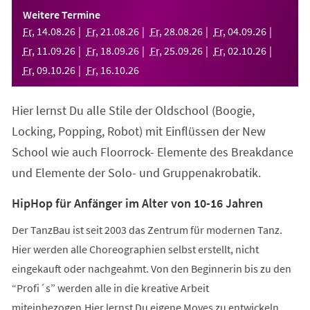
einem
Weitere Termine
neuen
Fr
,
14
.
08
.
26
Fr
,
21
.
08
.
26
Fr
,
28
.
08
.
26
Fr
,
04
.
09
.
26
Tab)
Fr
,
11
.
09
.
26
Fr
,
18
.
09
.
26
Fr
,
25
.
09
.
26
Fr
,
02
.
10
.
26
Fr
,
09
.
10
.
26
Fr
,
16
.
10
.
26
Hier lernst Du alle Stile der Oldschool (Boogie,
Locking, Popping, Robot) mit Einflüssen der New
School wie auch Floorrock- Elemente des Breakdance
und Elemente der Solo- und Gruppenakrobatik.
HipHop für Anfänger im Alter von 10-16 Jahren
Der TanzBau ist seit 2003 das Zentrum für modernen Tanz.
Hier werden alle Choreographien selbst erstellt, nicht
eingekauft oder nachgeahmt. Von den Beginnerin bis zu den
“Profi´s” werden alle in die kreative Arbeit
miteinbezogen.Hier lernst Du eigene Moves zu entwickeln,