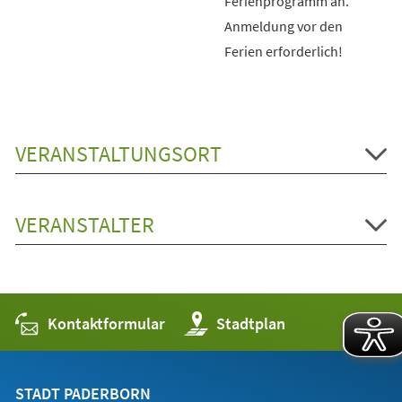
Ferienprogramm an.
Anmeldung vor den
Ferien erforderlich!
VERANSTALTUNGSORT
VERANSTALTER
Kontaktformular
(Öffnet
Stadtplan
in
einem
neuen
Tab)
STADT PADERBORN