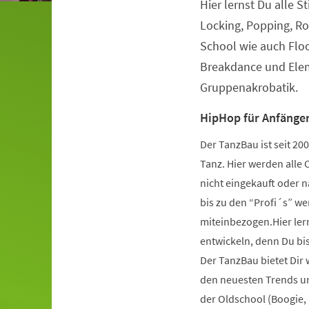
Hier lernst Du alle S
Veranstaltungsinformationen
Locking, Popping, Ro
School wie auch Flo
Breakdance und Elem
Gruppenakrobatik.
HipHop für Anfänger
Der TanzBau ist seit 2
Tanz. Hier werden alle 
nicht eingekauft oder 
bis zu den “Profi´s” wer
miteinbezogen.Hier ler
entwickeln, denn Du bist
Der TanzBau bietet Dir
den neuesten Trends und
der Oldschool (Boogie,