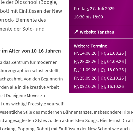
tile der Oldschool (Boogie,
Freitag, 27. Juli 2029
bot) mit Einflüssen der New
16:30
bis
18:00
orrock- Elemente des
ente der Solo- und
(Öffnet
Website Tanzbau
in
einem
Weitere Termine
neuen
 im Alter von 10-16 Jahren
Fr
,
14
.
08
.
26
Fr
,
21
.
08
.
26
Tab)
Fr
,
28
.
08
.
26
Fr
,
04
.
09
.
26
003 das Zentrum für modernen
Fr
,
11
.
09
.
26
Fr
,
18
.
09
.
26
Choreographien selbst erstellt,
Fr
,
25
.
09
.
26
Fr
,
02
.
10
.
26
nachgeahmt. Von den Beginnerin
Fr
,
09
.
10
.
26
Fr
,
16
.
10
.
26
den alle in die kreative Arbeit
nst Du eigene Moves zu
 uns wichtig! Freestyle yourself!
 wesentliche Stile des modernen Bühnentanzes. Insbesondere HipH
 angesagtesten Styles zu den aktuellsten Songs. Hier lernst Du alle
 Locking, Popping, Robot) mit Einflüssen der New School wie auch