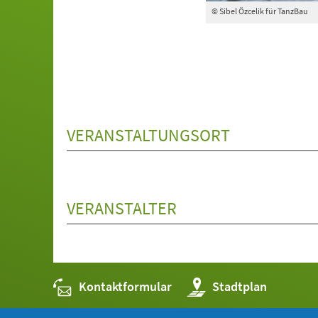
© Sibel Özcelik für TanzBau
VERANSTALTUNGSORT
VERANSTALTER
Kontaktformular
(Öffnet
Stadtplan
in
einem