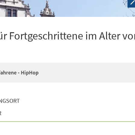
r Fortgeschrittene im Alter vo
fahrene - HipHop
NGSORT
R