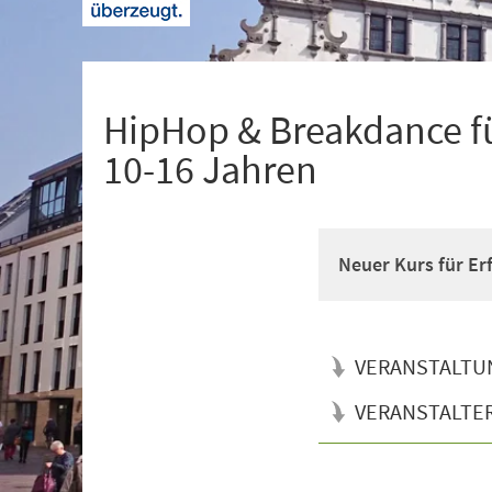
+
1
HipHop & Breakdance fü
10-16 Jahren
Neuer Kurs für Er
VERANSTALTU
VERANSTALTE