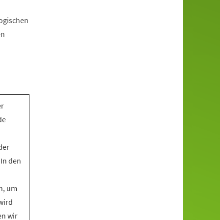
gogischen
en
er
de
der
 In den
n, um
wird
en wir