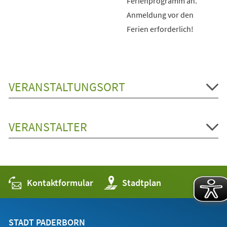
Ferienprogramm an.
Anmeldung vor den
Ferien erforderlich!
VERANSTALTUNGSORT
VERANSTALTER
Kontaktformular
(Öffnet
Stadtplan
in
einem
neuen
Tab)
STADT PADERBORN