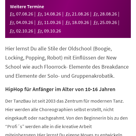
einem
Weitere Termine
neuen
Fr
,
07
.
08
.
26
Fr
,
14
.
08
.
26
Fr
,
21
.
08
.
26
Fr
,
28
.
08
.
26
Tab)
Fr
,
04
.
09
.
26
Fr
,
11
.
09
.
26
Fr
,
18
.
09
.
26
Fr
,
25
.
09
.
26
Fr
,
02
.
10
.
26
Fr
,
09
.
10
.
26
Hier lernst Du alle Stile der Oldschool (Boogie,
Locking, Popping, Robot) mit Einflüssen der New
School wie auch Floorrock- Elemente des Breakdance
und Elemente der Solo- und Gruppenakrobatik.
HipHop für Anfänger im Alter von 10-16 Jahren
Der TanzBau ist seit 2003 das Zentrum für modernen Tanz.
Hier werden alle Choreographien selbst erstellt, nicht
eingekauft oder nachgeahmt. Von den Beginnerin bis zu den
“Profi´s” werden alle in die kreative Arbeit
miteinbezogen.Hier lernst Du eigene Moves zu entwickeln,