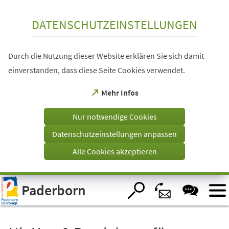
Inhalt anspringen
DATENSCHUTZEINSTELLUNGEN
Durch die Nutzung dieser Website erklären Sie sich damit
einverstanden, dass diese Seite Cookies verwendet.
(Öffnet
Mehr Infos
in
einem
Nur notwendige Cookies
neuen
Tab)
Datenschutzeinstellungen anpassen
Alle Cookies akzeptieren
Visuelle
Paderborn
Assistenzsoftware
öffnen.