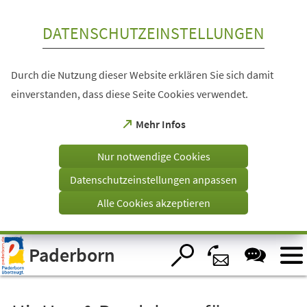
Inhalt anspringen
DATENSCHUTZEINSTELLUNGEN
Durch die Nutzung dieser Website erklären Sie sich damit
einverstanden, dass diese Seite Cookies verwendet.
(Öffnet
Mehr Infos
in
einem
Nur notwendige Cookies
neuen
Tab)
Datenschutzeinstellungen anpassen
Alle Cookies akzeptieren
Visuelle
Paderborn
Assistenzsoftware
öffnen.