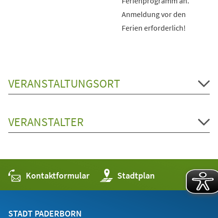
Ferienprogramm an.
Anmeldung vor den
Ferien erforderlich!
VERANSTALTUNGSORT
VERANSTALTER
Kontaktformular
(Öffnet
Stadtplan
in
einem
neuen
Tab)
STADT PADERBORN