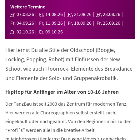
einem
Weitere Termine
neuen
Fr
,
07
.
08
.
26
Fr
,
14
.
08
.
26
Fr
,
21
.
08
.
26
Fr
,
28
.
08
.
26
Tab)
Fr
,
04
.
09
.
26
Fr
,
11
.
09
.
26
Fr
,
18
.
09
.
26
Fr
,
25
.
09
.
26
Fr
,
02
.
10
.
26
Fr
,
09
.
10
.
26
Hier lernst Du alle Stile der Oldschool (Boogie,
Locking, Popping, Robot) mit Einflüssen der New
School wie auch Floorrock- Elemente des Breakdance
und Elemente der Solo- und Gruppenakrobatik.
HipHop für Anfänger im Alter von 10-16 Jahren
Der TanzBau ist seit 2003 das Zentrum für modernen Tanz.
Hier werden alle Choreographien selbst erstellt, nicht
eingekauft oder nachgeahmt. Von den Beginnerin bis zu den
“Profi´s” werden alle in die kreative Arbeit
miteinbezogen.Hier lernst Du eigene Moves zu entwickeln,