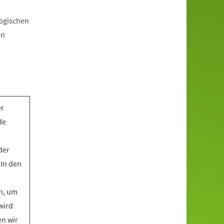
gogischen
en
er
de
der
 In den
n, um
wird
en wir