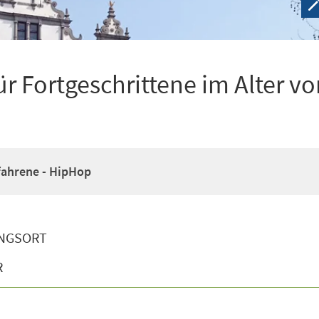
r Fortgeschrittene im Alter vo
fahrene - HipHop
NGSORT
R