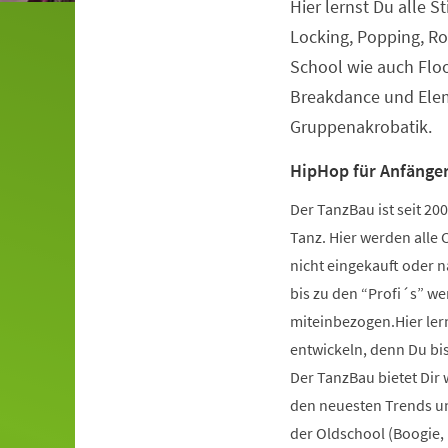
Hier lernst Du alle S
Veranstaltungsinformationen
Locking, Popping, Ro
School wie auch Flo
Breakdance und Elem
Gruppenakrobatik.
HipHop für Anfänger
Der TanzBau ist seit 2
Tanz. Hier werden alle 
nicht eingekauft oder 
bis zu den “Profi´s” wer
miteinbezogen.Hier ler
entwickeln, denn Du bist
Der TanzBau bietet Dir
den neuesten Trends und
der Oldschool (Boogie,