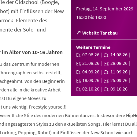
tile der Oldschool (Boogie,
Freitag, 14. September 2029
bot) mit Einflüssen der New
16:30
bis
18:00
orrock- Elemente des
ente der Solo- und
(Öffnet
Website Tanzbau
in
einem
Weitere Termine
neuen
 im Alter von 10-16 Jahren
Fr
,
07
.
08
.
26
Fr
,
14
.
08
.
26
Tab)
Fr
,
21
.
08
.
26
Fr
,
28
.
08
.
26
003 das Zentrum für modernen
Fr
,
04
.
09
.
26
Fr
,
11
.
09
.
26
Choreographien selbst erstellt,
Fr
,
18
.
09
.
26
Fr
,
25
.
09
.
26
nachgeahmt. Von den Beginnerin
Fr
,
02
.
10
.
26
Fr
,
09
.
10
.
26
den alle in die kreative Arbeit
nst Du eigene Moves zu
 uns wichtig! Freestyle yourself!
 wesentliche Stile des modernen Bühnentanzes. Insbesondere HipH
 angesagtesten Styles zu den aktuellsten Songs. Hier lernst Du alle
 Locking, Popping, Robot) mit Einflüssen der New School wie auch