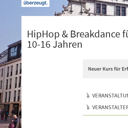
+
1
HipHop & Breakdance fü
10-16 Jahren
Neuer Kurs für Er
VERANSTALTU
VERANSTALTE