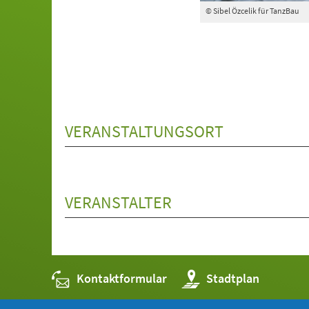
© Sibel Özcelik für TanzBau
VERANSTALTUNGSORT
VERANSTALTER
Kontaktformular
(Öffnet
Stadtplan
in
einem