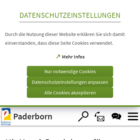
Inhalt anspringen
DATENSCHUTZEINSTELLUNGEN
Durch die Nutzung dieser Website erklären Sie sich damit
einverstanden, dass diese Seite Cookies verwendet.
(Öffnet
Mehr Infos
in
einem
Nur notwendige Cookies
neuen
Tab)
Datenschutzeinstellungen anpassen
Alle Cookies akzeptieren
Visuelle
Paderborn
Assistenzsoftware
öffnen.