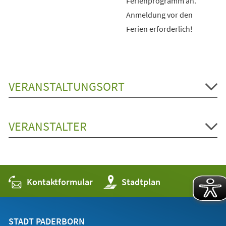
Ferienprogramm an.
Anmeldung vor den
Ferien erforderlich!
VERANSTALTUNGSORT
VERANSTALTER
Kontaktformular
(Öffnet
Stadtplan
in
einem
neuen
Tab)
STADT PADERBORN