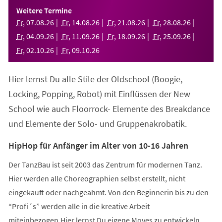
einem
Weitere Termine
neuen
Fr
,
07
.
08
.
26
Fr
,
14
.
08
.
26
Fr
,
21
.
08
.
26
Fr
,
28
.
08
.
26
Tab)
Fr
,
04
.
09
.
26
Fr
,
11
.
09
.
26
Fr
,
18
.
09
.
26
Fr
,
25
.
09
.
26
Fr
,
02
.
10
.
26
Fr
,
09
.
10
.
26
Hier lernst Du alle Stile der Oldschool (Boogie,
Locking, Popping, Robot) mit Einflüssen der New
School wie auch Floorrock- Elemente des Breakdance
und Elemente der Solo- und Gruppenakrobatik.
HipHop für Anfänger im Alter von 10-16 Jahren
Der TanzBau ist seit 2003 das Zentrum für modernen Tanz.
Hier werden alle Choreographien selbst erstellt, nicht
eingekauft oder nachgeahmt. Von den Beginnerin bis zu den
“Profi´s” werden alle in die kreative Arbeit
miteinbezogen.Hier lernst Du eigene Moves zu entwickeln,