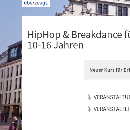
+
1
HipHop & Breakdance fü
10-16 Jahren
Neuer Kurs für Er
VERANSTALTU
VERANSTALTE