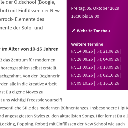
tile der Oldschool (Boogie,
Freitag, 05. Oktober 2029
bot) mit Einflüssen der New
16:30
bis
18:00
orrock- Elemente des
ente der Solo- und
(Öffnet
Website Tanzbau
in
einem
Weitere Termine
neuen
 im Alter von 10-16 Jahren
Fr
,
14
.
08
.
26
Fr
,
21
.
08
.
26
Tab)
Fr
,
28
.
08
.
26
Fr
,
04
.
09
.
26
003 das Zentrum für modernen
Fr
,
11
.
09
.
26
Fr
,
18
.
09
.
26
Choreographien selbst erstellt,
Fr
,
25
.
09
.
26
Fr
,
02
.
10
.
26
nachgeahmt. Von den Beginnerin
Fr
,
09
.
10
.
26
Fr
,
16
.
10
.
26
den alle in die kreative Arbeit
nst Du eigene Moves zu
 uns wichtig! Freestyle yourself!
 wesentliche Stile des modernen Bühnentanzes. Insbesondere HipH
 angesagtesten Styles zu den aktuellsten Songs. Hier lernst Du alle
 Locking, Popping, Robot) mit Einflüssen der New School wie auch