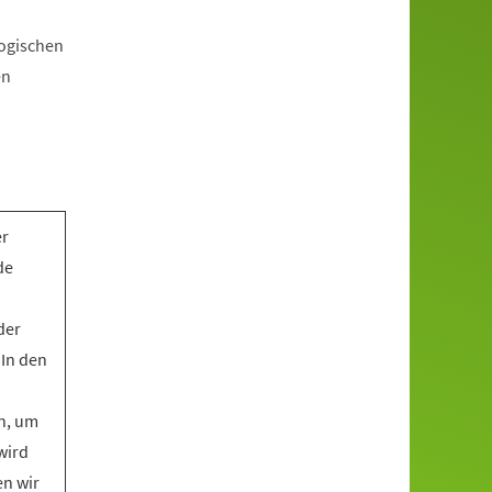
gogischen
en
er
de
der
 In den
n, um
wird
en wir