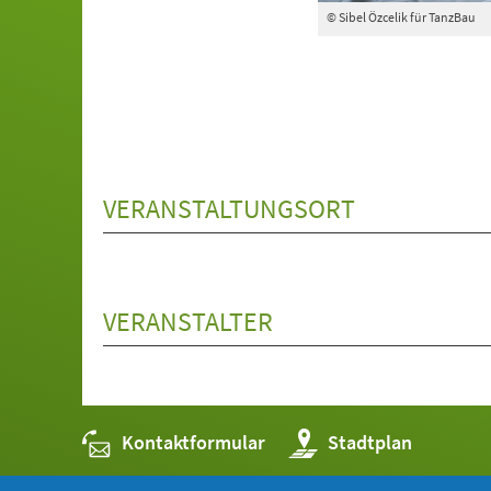
© Sibel Özcelik für TanzBau
VERANSTALTUNGSORT
VERANSTALTER
Kontaktformular
(Öffnet
Stadtplan
in
einem