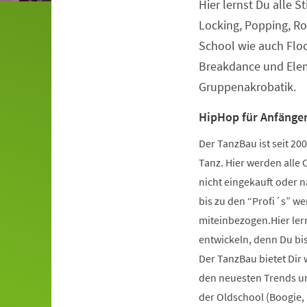
Hier lernst Du alle S
Veranstaltungsinformationen
Locking, Popping, Ro
School wie auch Flo
Breakdance und Elem
Gruppenakrobatik.
HipHop für Anfänger
Der TanzBau ist seit 2
Tanz. Hier werden alle 
nicht eingekauft oder 
bis zu den “Profi´s” wer
miteinbezogen.Hier ler
entwickeln, denn Du bist
Der TanzBau bietet Dir
den neuesten Trends und
der Oldschool (Boogie,