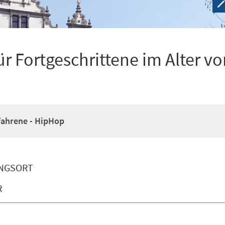
r Fortgeschrittene im Alter vo
fahrene - HipHop
NGSORT
R