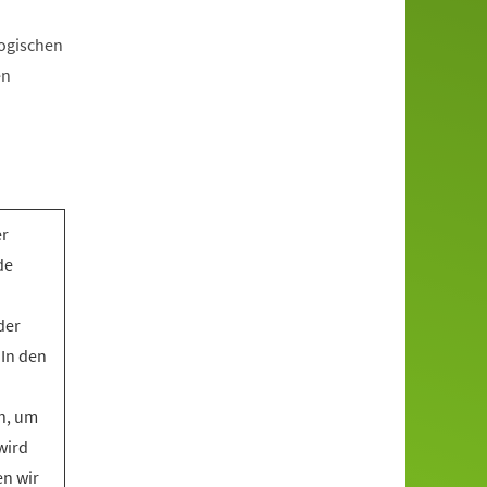
gogischen
en
er
de
der
 In den
n, um
wird
en wir