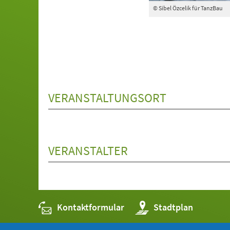
© Sibel Özcelik für TanzBau
VERANSTALTUNGSORT
VERANSTALTER
Kontaktformular
(Öffnet
Stadtplan
in
einem