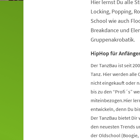
Hier lernst Du alle S
Veranstaltungsinformationen
Locking, Popping, Ro
School wie auch Flo
Breakdance und Elem
Gruppenakrobatik.
HipHop für Anfänger
Der TanzBau ist seit 2
Tanz. Hier werden alle 
nicht eingekauft oder 
bis zu den “Profi´s” wer
miteinbezogen.Hier ler
entwickeln, denn Du bist
Der TanzBau bietet Dir
den neuesten Trends und
der Oldschool (Boogie,