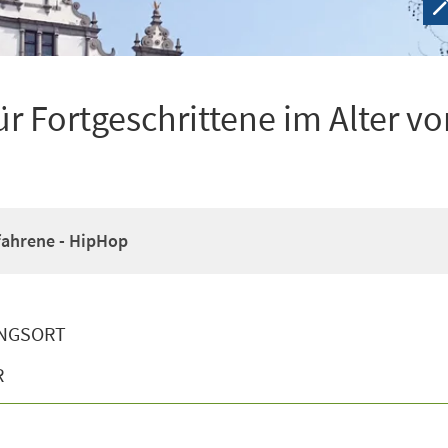
r Fortgeschrittene im Alter vo
fahrene - HipHop
NGSORT
R