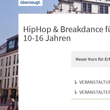
+
1
HipHop & Breakdance fü
10-16 Jahren
Neuer Kurs für Er
VERANSTALTU
VERANSTALTE