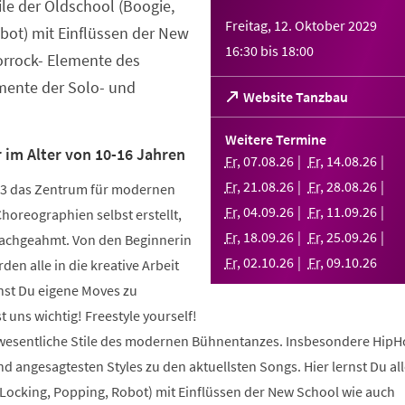
tile der Oldschool (Boogie,
Freitag, 12. Oktober 2029
bot) mit Einflüssen der New
16:30
bis
18:00
orrock- Elemente des
ente der Solo- und
(Öffnet
Website Tanzbau
in
einem
Weitere Termine
neuen
 im Alter von 10-16 Jahren
Fr
,
07
.
08
.
26
Fr
,
14
.
08
.
26
Tab)
Fr
,
21
.
08
.
26
Fr
,
28
.
08
.
26
003 das Zentrum für modernen
Fr
,
04
.
09
.
26
Fr
,
11
.
09
.
26
Choreographien selbst erstellt,
Fr
,
18
.
09
.
26
Fr
,
25
.
09
.
26
nachgeahmt. Von den Beginnerin
Fr
,
02
.
10
.
26
Fr
,
09
.
10
.
26
den alle in die kreative Arbeit
nst Du eigene Moves zu
 uns wichtig! Freestyle yourself!
 wesentliche Stile des modernen Bühnentanzes. Insbesondere HipH
 angesagtesten Styles zu den aktuellsten Songs. Hier lernst Du alle
 Locking, Popping, Robot) mit Einflüssen der New School wie auch