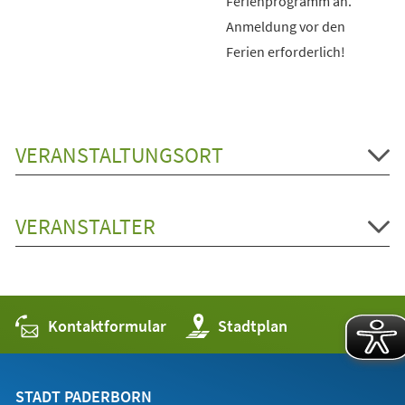
Ferienprogramm an.
Anmeldung vor den
Ferien erforderlich!
VERANSTALTUNGSORT
VERANSTALTER
Kontaktformular
(Öffnet
Stadtplan
in
einem
neuen
Tab)
STADT PADERBORN