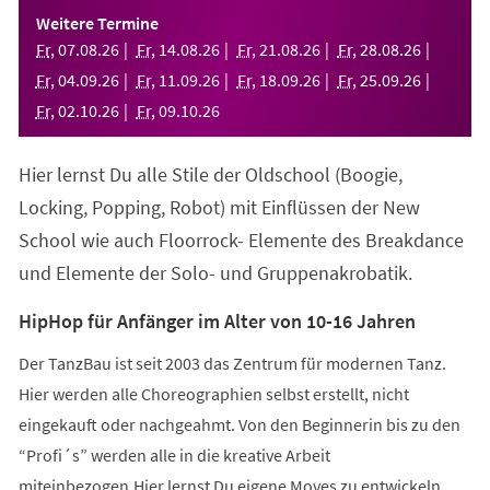
einem
Weitere Termine
neuen
Fr
,
07
.
08
.
26
Fr
,
14
.
08
.
26
Fr
,
21
.
08
.
26
Fr
,
28
.
08
.
26
Tab)
Fr
,
04
.
09
.
26
Fr
,
11
.
09
.
26
Fr
,
18
.
09
.
26
Fr
,
25
.
09
.
26
Fr
,
02
.
10
.
26
Fr
,
09
.
10
.
26
Hier lernst Du alle Stile der Oldschool (Boogie,
Locking, Popping, Robot) mit Einflüssen der New
School wie auch Floorrock- Elemente des Breakdance
und Elemente der Solo- und Gruppenakrobatik.
HipHop für Anfänger im Alter von 10-16 Jahren
Der TanzBau ist seit 2003 das Zentrum für modernen Tanz.
Hier werden alle Choreographien selbst erstellt, nicht
eingekauft oder nachgeahmt. Von den Beginnerin bis zu den
“Profi´s” werden alle in die kreative Arbeit
miteinbezogen.Hier lernst Du eigene Moves zu entwickeln,