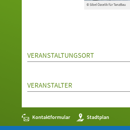
© Sibel Özcelik für TanzBau
VERANSTALTUNGSORT
VERANSTALTER
Kontaktformular
(Öffnet
Stadtplan
in
einem