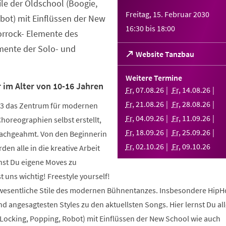
tile der Oldschool (Boogie,
Freitag, 15. Februar 2030
bot) mit Einflüssen der New
16:30
bis
18:00
orrock- Elemente des
ente der Solo- und
(Öffnet
Website Tanzbau
in
einem
Weitere Termine
neuen
 im Alter von 10-16 Jahren
Fr
,
07
.
08
.
26
Fr
,
14
.
08
.
26
Tab)
Fr
,
21
.
08
.
26
Fr
,
28
.
08
.
26
003 das Zentrum für modernen
Fr
,
04
.
09
.
26
Fr
,
11
.
09
.
26
Choreographien selbst erstellt,
Fr
,
18
.
09
.
26
Fr
,
25
.
09
.
26
nachgeahmt. Von den Beginnerin
Fr
,
02
.
10
.
26
Fr
,
09
.
10
.
26
den alle in die kreative Arbeit
nst Du eigene Moves zu
 uns wichtig! Freestyle yourself!
 wesentliche Stile des modernen Bühnentanzes. Insbesondere HipH
 angesagtesten Styles zu den aktuellsten Songs. Hier lernst Du alle
 Locking, Popping, Robot) mit Einflüssen der New School wie auch