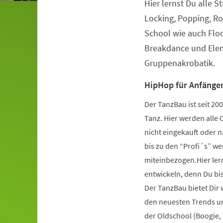
Hier lernst Du alle S
Veranstaltungsinformationen
Locking, Popping, Ro
School wie auch Flo
Breakdance und Elem
Gruppenakrobatik.
HipHop für Anfänger
Der TanzBau ist seit 2
Tanz. Hier werden alle 
nicht eingekauft oder 
bis zu den “Profi´s” wer
miteinbezogen.Hier ler
entwickeln, denn Du bist
Der TanzBau bietet Dir
den neuesten Trends und
der Oldschool (Boogie,