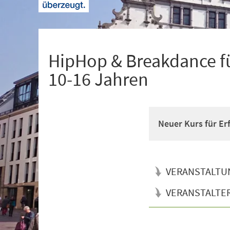
+
1
HipHop & Breakdance fü
10-16 Jahren
Neuer Kurs für Er
VERANSTALTU
VERANSTALTE