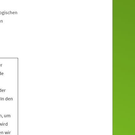
gogischen
en
er
de
der
 In den
n, um
wird
en wir