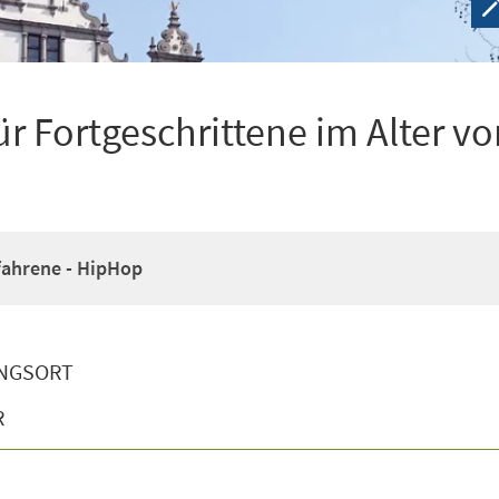
r Fortgeschrittene im Alter vo
fahrene - HipHop
NGSORT
R