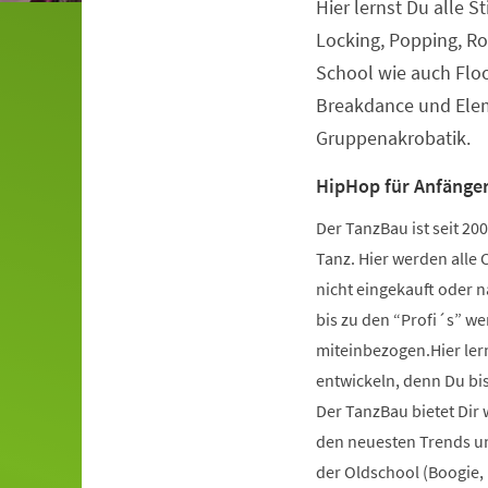
Hier lernst Du alle S
Veranstaltungsinformationen
Locking, Popping, Ro
School wie auch Flo
Breakdance und Elem
Gruppenakrobatik.
HipHop für Anfänger
Der TanzBau ist seit 2
Tanz. Hier werden alle 
nicht eingekauft oder 
bis zu den “Profi´s” wer
miteinbezogen.Hier ler
entwickeln, denn Du bist
Der TanzBau bietet Dir
den neuesten Trends und
der Oldschool (Boogie,