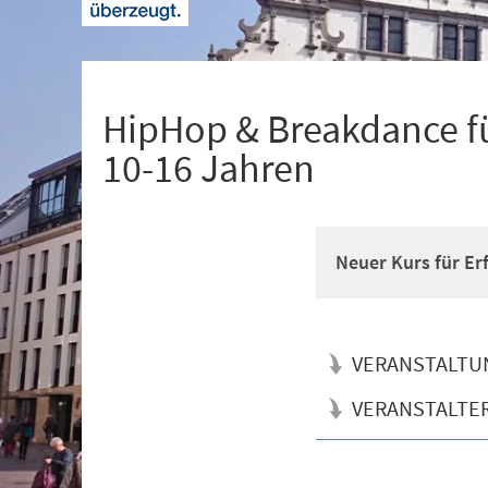
+
1
HipHop & Breakdance fü
10-16 Jahren
Neuer Kurs für Er
VERANSTALTU
VERANSTALTE