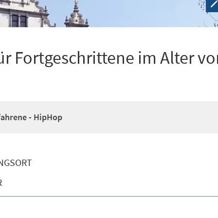
r Fortgeschrittene im Alter vo
fahrene - HipHop
NGSORT
R