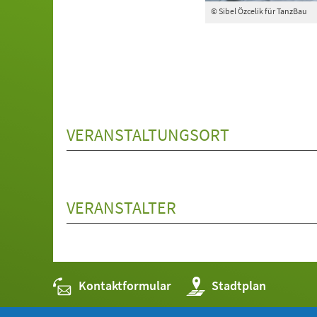
© Sibel Özcelik für TanzBau
VERANSTALTUNGSORT
VERANSTALTER
Kontaktformular
(Öffnet
Stadtplan
in
einem