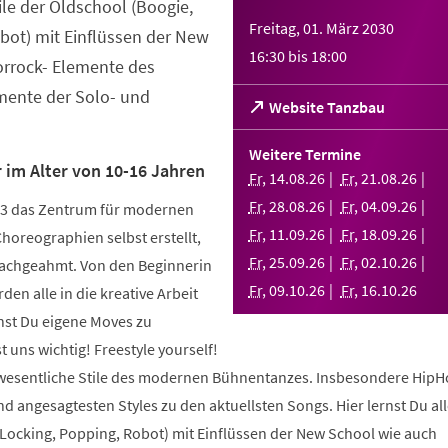
tile der Oldschool (Boogie,
Freitag, 01. März 2030
bot) mit Einflüssen der New
16:30
bis
18:00
orrock- Elemente des
ente der Solo- und
(Öffnet
Website Tanzbau
in
einem
Weitere Termine
neuen
 im Alter von 10-16 Jahren
Fr
,
14
.
08
.
26
Fr
,
21
.
08
.
26
Tab)
Fr
,
28
.
08
.
26
Fr
,
04
.
09
.
26
003 das Zentrum für modernen
Fr
,
11
.
09
.
26
Fr
,
18
.
09
.
26
Choreographien selbst erstellt,
Fr
,
25
.
09
.
26
Fr
,
02
.
10
.
26
nachgeahmt. Von den Beginnerin
Fr
,
09
.
10
.
26
Fr
,
16
.
10
.
26
den alle in die kreative Arbeit
nst Du eigene Moves zu
 uns wichtig! Freestyle yourself!
 wesentliche Stile des modernen Bühnentanzes. Insbesondere HipH
 angesagtesten Styles zu den aktuellsten Songs. Hier lernst Du alle
 Locking, Popping, Robot) mit Einflüssen der New School wie auch