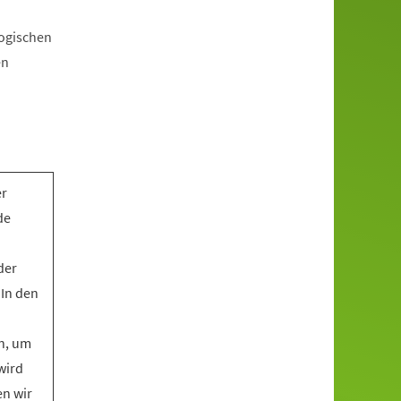
gogischen
en
er
de
der
 In den
n, um
wird
en wir