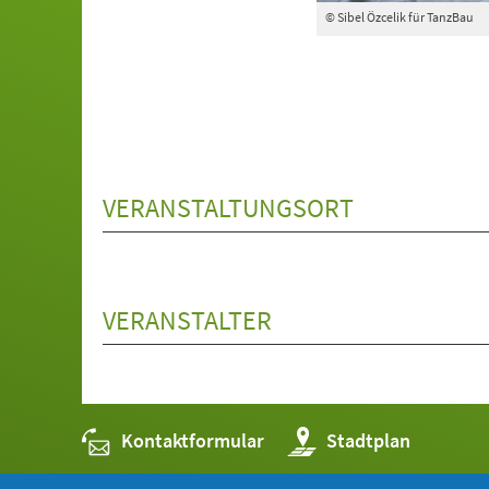
© Sibel Özcelik für TanzBau
VERANSTALTUNGSORT
VERANSTALTER
Kontaktformular
(Öffnet
Stadtplan
in
einem