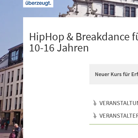
+
1
HipHop & Breakdance fü
10-16 Jahren
Neuer Kurs für Er
VERANSTALTU
VERANSTALTE