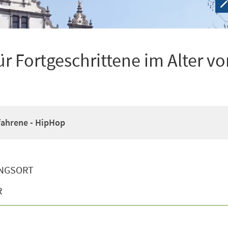
r Fortgeschrittene im Alter vo
fahrene - HipHop
NGSORT
R