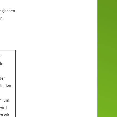
gogischen
en
er
de
der
 In den
n, um
wird
en wir