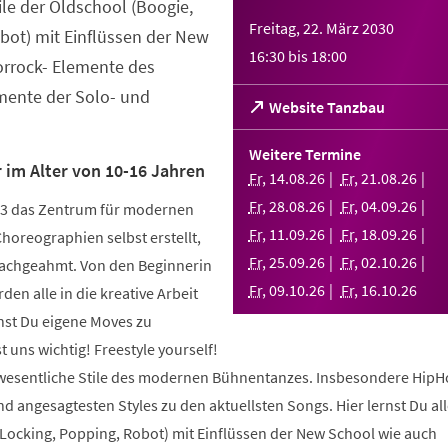
tile der Oldschool (Boogie,
Freitag, 22. März 2030
bot) mit Einflüssen der New
16:30
bis
18:00
orrock- Elemente des
ente der Solo- und
(Öffnet
Website Tanzbau
in
einem
Weitere Termine
neuen
 im Alter von 10-16 Jahren
Fr
,
14
.
08
.
26
Fr
,
21
.
08
.
26
Tab)
Fr
,
28
.
08
.
26
Fr
,
04
.
09
.
26
003 das Zentrum für modernen
Fr
,
11
.
09
.
26
Fr
,
18
.
09
.
26
Choreographien selbst erstellt,
Fr
,
25
.
09
.
26
Fr
,
02
.
10
.
26
nachgeahmt. Von den Beginnerin
Fr
,
09
.
10
.
26
Fr
,
16
.
10
.
26
den alle in die kreative Arbeit
nst Du eigene Moves zu
 uns wichtig! Freestyle yourself!
 wesentliche Stile des modernen Bühnentanzes. Insbesondere HipH
 angesagtesten Styles zu den aktuellsten Songs. Hier lernst Du alle
 Locking, Popping, Robot) mit Einflüssen der New School wie auch