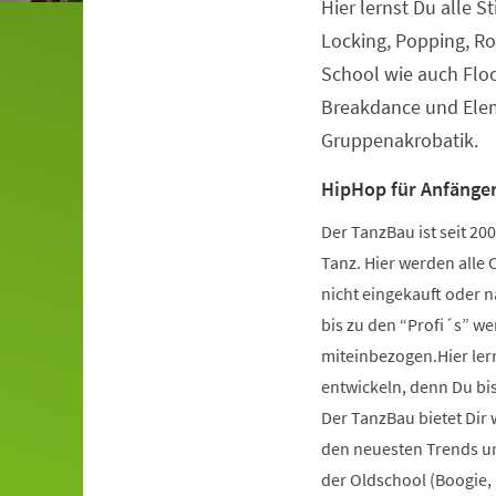
Hier lernst Du alle S
Veranstaltungsinformationen
Locking, Popping, Ro
School wie auch Flo
Breakdance und Elem
Gruppenakrobatik.
HipHop für Anfänger
Der TanzBau ist seit 2
Tanz. Hier werden alle 
nicht eingekauft oder 
bis zu den “Profi´s” wer
miteinbezogen.Hier ler
entwickeln, denn Du bist
Der TanzBau bietet Dir
den neuesten Trends und
der Oldschool (Boogie,