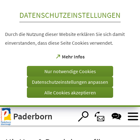
Inhalt anspringen
DATENSCHUTZEINSTELLUNGEN
Durch die Nutzung dieser Website erklären Sie sich damit
einverstanden, dass diese Seite Cookies verwendet.
(Öffnet
Mehr Infos
in
einem
Nur notwendige Cookies
neuen
Tab)
Datenschutzeinstellungen anpassen
Alle Cookies akzeptieren
Visuelle
Paderborn
Assistenzsoftware
öffnen.