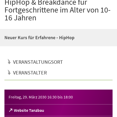
HipHop & Breakdance für
Fortgeschrittene im Alter von 10-
16 Jahren
Neuer Kurs für Erfahrene - HipHop
VERANSTALTUNGSORT
VERANSTALTER
Veranstaltungsinformationen
Freitag, 29. März 2030
16:30
bis
18:00
(Öffnet
Website Tanzbau
in