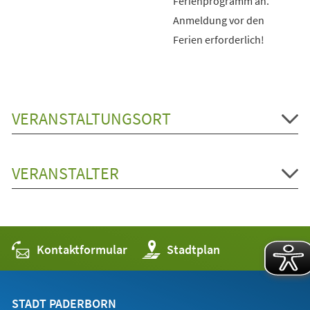
Ferienprogramm an.
Anmeldung vor den
Ferien erforderlich!
VERANSTALTUNGSORT
VERANSTALTER
Kontaktformular
(Öffnet
Stadtplan
in
einem
neuen
Tab)
STADT PADERBORN