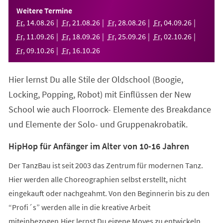
einem
Weitere Termine
neuen
Fr
,
14
.
08
.
26
Fr
,
21
.
08
.
26
Fr
,
28
.
08
.
26
Fr
,
04
.
09
.
26
Tab)
Fr
,
11
.
09
.
26
Fr
,
18
.
09
.
26
Fr
,
25
.
09
.
26
Fr
,
02
.
10
.
26
Fr
,
09
.
10
.
26
Fr
,
16
.
10
.
26
Hier lernst Du alle Stile der Oldschool (Boogie,
Locking, Popping, Robot) mit Einflüssen der New
School wie auch Floorrock- Elemente des Breakdance
und Elemente der Solo- und Gruppenakrobatik.
HipHop für Anfänger im Alter von 10-16 Jahren
Der TanzBau ist seit 2003 das Zentrum für modernen Tanz.
Hier werden alle Choreographien selbst erstellt, nicht
eingekauft oder nachgeahmt. Von den Beginnerin bis zu den
“Profi´s” werden alle in die kreative Arbeit
miteinbezogen.Hier lernst Du eigene Moves zu entwickeln,