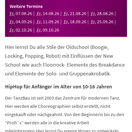
einem
Weitere Termine
neuen
Fr
,
07
.
08
.
26
Fr
,
14
.
08
.
26
Fr
,
21
.
08
.
26
Fr
,
28
.
08
.
26
Tab)
Fr
,
04
.
09
.
26
Fr
,
11
.
09
.
26
Fr
,
18
.
09
.
26
Fr
,
25
.
09
.
26
Fr
,
02
.
10
.
26
Fr
,
09
.
10
.
26
Hier lernst Du alle Stile der Oldschool (Boogie,
Locking, Popping, Robot) mit Einflüssen der New
School wie auch Floorrock- Elemente des Breakdance
und Elemente der Solo- und Gruppenakrobatik.
HipHop für Anfänger im Alter von 10-16 Jahren
Der TanzBau ist seit 2003 das Zentrum für modernen Tanz.
Hier werden alle Choreographien selbst erstellt, nicht
eingekauft oder nachgeahmt. Von den Beginnerin bis zu den
“Profi´s” werden alle in die kreative Arbeit
miteinbezogen.Hier lernst Du eigene Moves zu entwickeln,