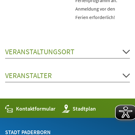
Ferienprogramm an.
Anmeldung vor den
Ferien erforderlich!
VERANSTALTUNGSORT
VERANSTALTER
Kontaktformular
(Öffnet
Stadtplan
in
einem
neuen
Tab)
STADT PADERBORN