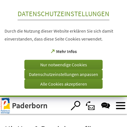
Inhalt anspringen
DATENSCHUTZEINSTELLUNGEN
Durch die Nutzung dieser Website erklären Sie sich damit
einverstanden, dass diese Seite Cookies verwendet.
(Öffnet
Mehr Infos
in
einem
Nur notwendige Cookies
neuen
Tab)
Datenschutzeinstellungen anpassen
Alle Cookies akzeptieren
Visuelle
Paderborn
Assistenzsoftware
öffnen.