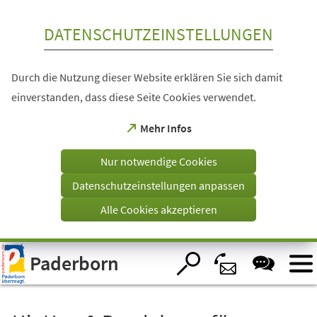
Inhalt anspringen
DATENSCHUTZEINSTELLUNGEN
Durch die Nutzung dieser Website erklären Sie sich damit
einverstanden, dass diese Seite Cookies verwendet.
(Öffnet
Mehr Infos
in
einem
Nur notwendige Cookies
neuen
Tab)
Datenschutzeinstellungen anpassen
Alle Cookies akzeptieren
Visuelle
Paderborn
Assistenzsoftware
öffnen.