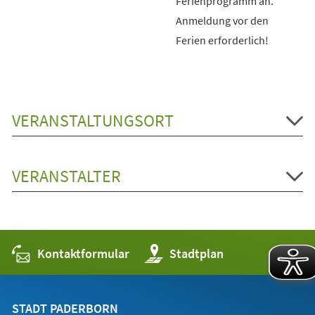
Ferienprogramm an.
Anmeldung vor den
Ferien erforderlich!
VERANSTALTUNGSORT
VERANSTALTER
Kontaktformular
(Öffnet
Stadtplan
in
einem
neuen
Tab)
STADT PADERBORN