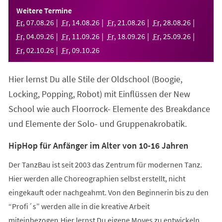
einem
Weitere Termine
neuen
Fr
,
07
.
08
.
26
Fr
,
14
.
08
.
26
Fr
,
21
.
08
.
26
Fr
,
28
.
08
.
26
Tab)
Fr
,
04
.
09
.
26
Fr
,
11
.
09
.
26
Fr
,
18
.
09
.
26
Fr
,
25
.
09
.
26
Fr
,
02
.
10
.
26
Fr
,
09
.
10
.
26
Hier lernst Du alle Stile der Oldschool (Boogie,
Locking, Popping, Robot) mit Einflüssen der New
School wie auch Floorrock- Elemente des Breakdance
und Elemente der Solo- und Gruppenakrobatik.
HipHop für Anfänger im Alter von 10-16 Jahren
Der TanzBau ist seit 2003 das Zentrum für modernen Tanz.
Hier werden alle Choreographien selbst erstellt, nicht
eingekauft oder nachgeahmt. Von den Beginnerin bis zu den
“Profi´s” werden alle in die kreative Arbeit
miteinbezogen.Hier lernst Du eigene Moves zu entwickeln,