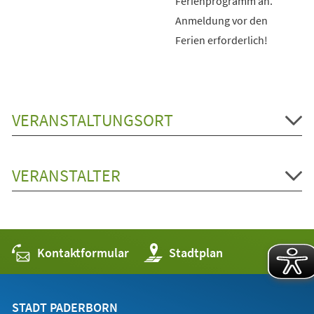
Ferienprogramm an.
Anmeldung vor den
Ferien erforderlich!
VERANSTALTUNGSORT
VERANSTALTER
Kontaktformular
(Öffnet
Stadtplan
in
einem
neuen
Tab)
STADT PADERBORN