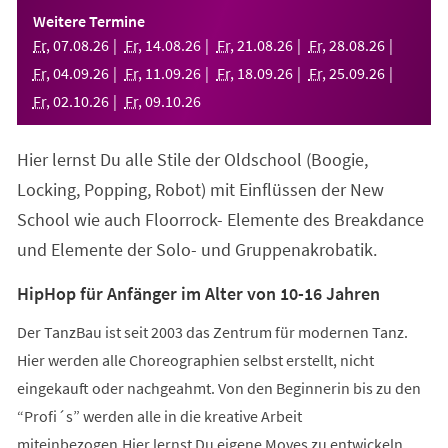
einem
Weitere Termine
neuen
Fr
,
07
.
08
.
26
Fr
,
14
.
08
.
26
Fr
,
21
.
08
.
26
Fr
,
28
.
08
.
26
Tab)
Fr
,
04
.
09
.
26
Fr
,
11
.
09
.
26
Fr
,
18
.
09
.
26
Fr
,
25
.
09
.
26
Fr
,
02
.
10
.
26
Fr
,
09
.
10
.
26
Hier lernst Du alle Stile der Oldschool (Boogie,
Locking, Popping, Robot) mit Einflüssen der New
School wie auch Floorrock- Elemente des Breakdance
und Elemente der Solo- und Gruppenakrobatik.
HipHop für Anfänger im Alter von 10-16 Jahren
Der TanzBau ist seit 2003 das Zentrum für modernen Tanz.
Hier werden alle Choreographien selbst erstellt, nicht
eingekauft oder nachgeahmt. Von den Beginnerin bis zu den
“Profi´s” werden alle in die kreative Arbeit
miteinbezogen.Hier lernst Du eigene Moves zu entwickeln,