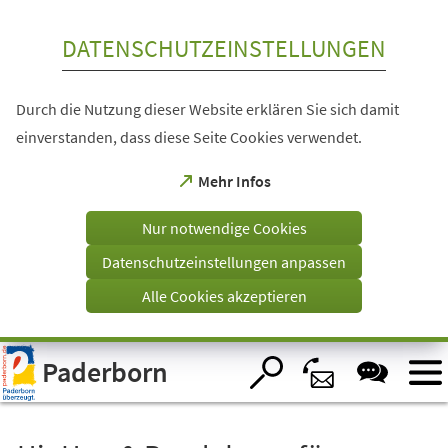
Inhalt anspringen
DATENSCHUTZEINSTELLUNGEN
Durch die Nutzung dieser Website erklären Sie sich damit
einverstanden, dass diese Seite Cookies verwendet.
(Öffnet
Mehr Infos
in
einem
Nur notwendige Cookies
neuen
Tab)
Datenschutzeinstellungen anpassen
Alle Cookies akzeptieren
Visuelle
Paderborn
Assistenzsoftware
öffnen.