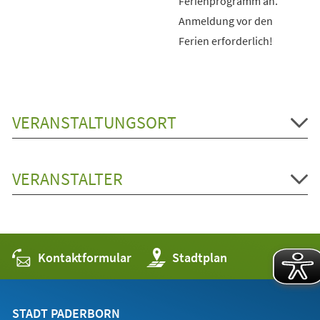
Ferienprogramm an.
Anmeldung vor den
Ferien erforderlich!
VERANSTALTUNGSORT
VERANSTALTER
Kontaktformular
(Öffnet
Stadtplan
in
einem
neuen
Tab)
STADT PADERBORN