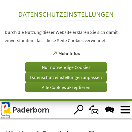
Inhalt anspringen
DATENSCHUTZEINSTELLUNGEN
Durch die Nutzung dieser Website erklären Sie sich damit
einverstanden, dass diese Seite Cookies verwendet.
(Öffnet
Mehr Infos
in
einem
Nur notwendige Cookies
neuen
Tab)
Datenschutzeinstellungen anpassen
Alle Cookies akzeptieren
Visuelle
Paderborn
Assistenzsoftware
öffnen.