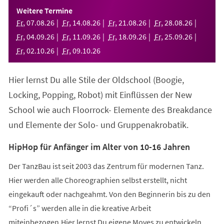
einem
Weitere Termine
neuen
Fr
,
07
.
08
.
26
Fr
,
14
.
08
.
26
Fr
,
21
.
08
.
26
Fr
,
28
.
08
.
26
Tab)
Fr
,
04
.
09
.
26
Fr
,
11
.
09
.
26
Fr
,
18
.
09
.
26
Fr
,
25
.
09
.
26
Fr
,
02
.
10
.
26
Fr
,
09
.
10
.
26
Hier lernst Du alle Stile der Oldschool (Boogie,
Locking, Popping, Robot) mit Einflüssen der New
School wie auch Floorrock- Elemente des Breakdance
und Elemente der Solo- und Gruppenakrobatik.
HipHop für Anfänger im Alter von 10-16 Jahren
Der TanzBau ist seit 2003 das Zentrum für modernen Tanz.
Hier werden alle Choreographien selbst erstellt, nicht
eingekauft oder nachgeahmt. Von den Beginnerin bis zu den
“Profi´s” werden alle in die kreative Arbeit
miteinbezogen.Hier lernst Du eigene Moves zu entwickeln,