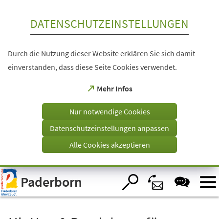
Inhalt anspringen
DATENSCHUTZEINSTELLUNGEN
Durch die Nutzung dieser Website erklären Sie sich damit
einverstanden, dass diese Seite Cookies verwendet.
(Öffnet
Mehr Infos
in
einem
Nur notwendige Cookies
neuen
Tab)
Datenschutzeinstellungen anpassen
Alle Cookies akzeptieren
Visuelle
Paderborn
Assistenzsoftware
öffnen.