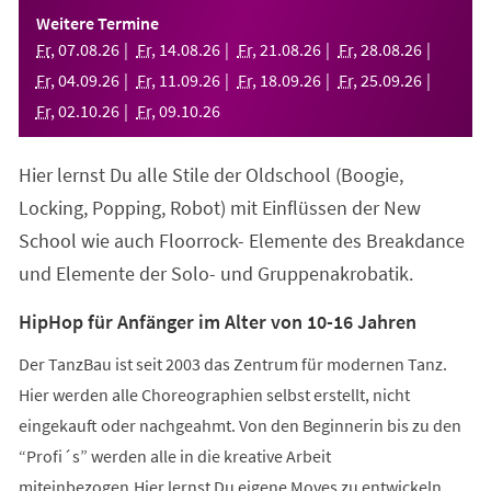
einem
Weitere Termine
neuen
Fr
,
07
.
08
.
26
Fr
,
14
.
08
.
26
Fr
,
21
.
08
.
26
Fr
,
28
.
08
.
26
Tab)
Fr
,
04
.
09
.
26
Fr
,
11
.
09
.
26
Fr
,
18
.
09
.
26
Fr
,
25
.
09
.
26
Fr
,
02
.
10
.
26
Fr
,
09
.
10
.
26
Hier lernst Du alle Stile der Oldschool (Boogie,
Locking, Popping, Robot) mit Einflüssen der New
School wie auch Floorrock- Elemente des Breakdance
und Elemente der Solo- und Gruppenakrobatik.
HipHop für Anfänger im Alter von 10-16 Jahren
Der TanzBau ist seit 2003 das Zentrum für modernen Tanz.
Hier werden alle Choreographien selbst erstellt, nicht
eingekauft oder nachgeahmt. Von den Beginnerin bis zu den
“Profi´s” werden alle in die kreative Arbeit
miteinbezogen.Hier lernst Du eigene Moves zu entwickeln,