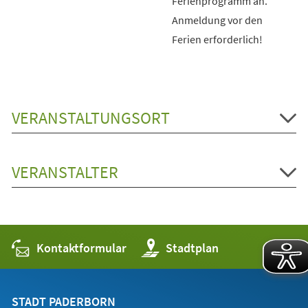
Ferienprogramm an.
Anmeldung vor den
Ferien erforderlich!
VERANSTALTUNGSORT
VERANSTALTER
Kontaktformular
(Öffnet
Stadtplan
in
einem
neuen
Tab)
STADT PADERBORN