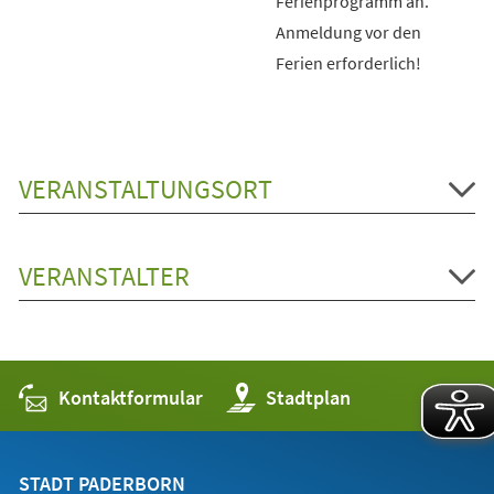
Ferienprogramm an.
Anmeldung vor den
Ferien erforderlich!
VERANSTALTUNGSORT
VERANSTALTER
Kontaktformular
(Öffnet
Stadtplan
in
einem
neuen
Tab)
STADT PADERBORN