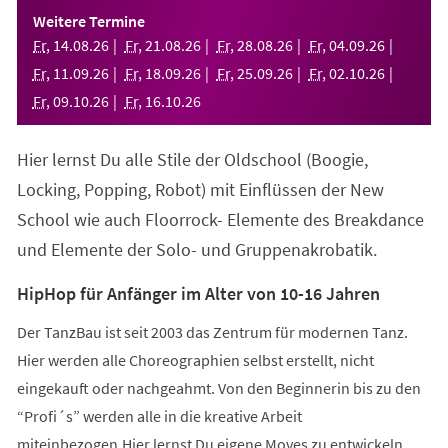
einem
Weitere Termine
neuen
Fr
,
14
.
08
.
26
Fr
,
21
.
08
.
26
Fr
,
28
.
08
.
26
Fr
,
04
.
09
.
26
Tab)
Fr
,
11
.
09
.
26
Fr
,
18
.
09
.
26
Fr
,
25
.
09
.
26
Fr
,
02
.
10
.
26
Fr
,
09
.
10
.
26
Fr
,
16
.
10
.
26
Hier lernst Du alle Stile der Oldschool (Boogie,
Locking, Popping, Robot) mit Einflüssen der New
School wie auch Floorrock- Elemente des Breakdance
und Elemente der Solo- und Gruppenakrobatik.
HipHop für Anfänger im Alter von 10-16 Jahren
Der TanzBau ist seit 2003 das Zentrum für modernen Tanz.
Hier werden alle Choreographien selbst erstellt, nicht
eingekauft oder nachgeahmt. Von den Beginnerin bis zu den
“Profi´s” werden alle in die kreative Arbeit
miteinbezogen.Hier lernst Du eigene Moves zu entwickeln,