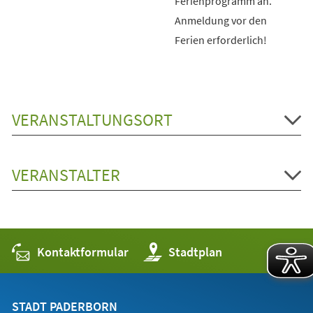
Ferienprogramm an.
Anmeldung vor den
Ferien erforderlich!
VERANSTALTUNGSORT
VERANSTALTER
Kontaktformular
(Öffnet
Stadtplan
in
einem
neuen
Tab)
STADT PADERBORN