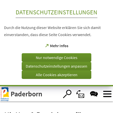
Inhalt anspringen
DATENSCHUTZEINSTELLUNGEN
Durch die Nutzung dieser Website erklären Sie sich damit
einverstanden, dass diese Seite Cookies verwendet.
(Öffnet
Mehr Infos
in
einem
Nur notwendige Cookies
neuen
Tab)
Datenschutzeinstellungen anpassen
Alle Cookies akzeptieren
Visuelle
Paderborn
Assistenzsoftware
öffnen.