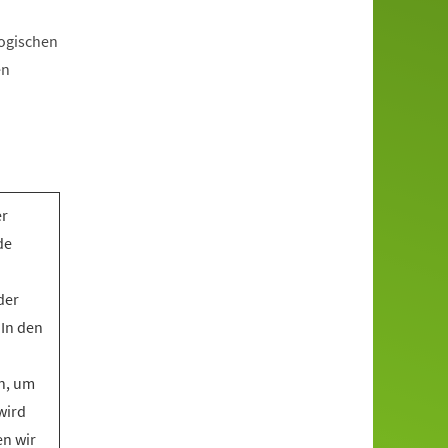
gogischen
en
er
de
der
 In den
n, um
wird
en wir