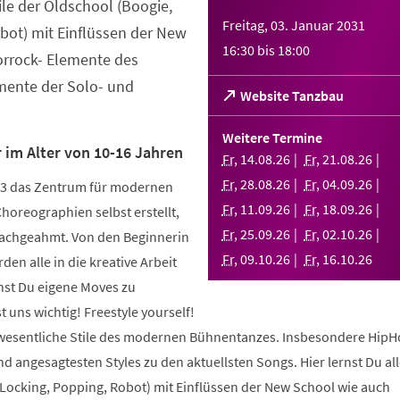
tile der Oldschool (Boogie,
Freitag, 03. Januar 2031
bot) mit Einflüssen der New
16:30
bis
18:00
orrock- Elemente des
ente der Solo- und
(Öffnet
Website Tanzbau
in
einem
Weitere Termine
neuen
 im Alter von 10-16 Jahren
Fr
,
14
.
08
.
26
Fr
,
21
.
08
.
26
Tab)
Fr
,
28
.
08
.
26
Fr
,
04
.
09
.
26
003 das Zentrum für modernen
Fr
,
11
.
09
.
26
Fr
,
18
.
09
.
26
Choreographien selbst erstellt,
Fr
,
25
.
09
.
26
Fr
,
02
.
10
.
26
nachgeahmt. Von den Beginnerin
Fr
,
09
.
10
.
26
Fr
,
16
.
10
.
26
den alle in die kreative Arbeit
nst Du eigene Moves zu
 uns wichtig! Freestyle yourself!
 wesentliche Stile des modernen Bühnentanzes. Insbesondere HipH
 angesagtesten Styles zu den aktuellsten Songs. Hier lernst Du alle
 Locking, Popping, Robot) mit Einflüssen der New School wie auch