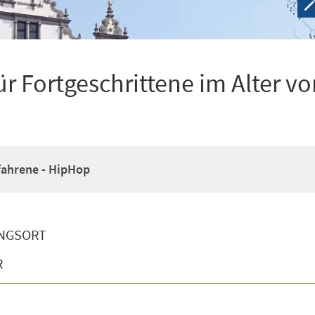
r Fortgeschrittene im Alter vo
fahrene - HipHop
NGSORT
R