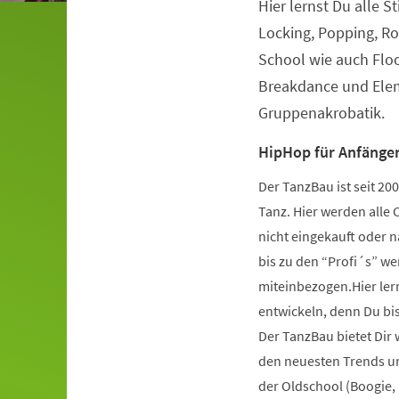
Hier lernst Du alle S
Veranstaltungsinformationen
Locking, Popping, Ro
School wie auch Flo
Breakdance und Elem
Gruppenakrobatik.
HipHop für Anfänger
Der TanzBau ist seit 2
Tanz. Hier werden alle 
nicht eingekauft oder 
bis zu den “Profi´s” wer
miteinbezogen.Hier ler
entwickeln, denn Du bist
Der TanzBau bietet Dir
den neuesten Trends und
der Oldschool (Boogie,