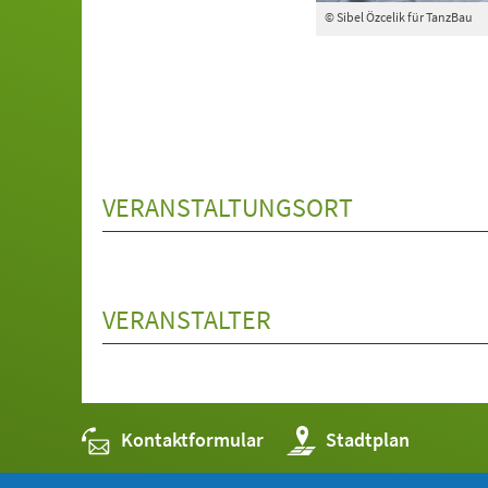
© Sibel Özcelik für TanzBau
VERANSTALTUNGSORT
VERANSTALTER
Kontaktformular
(Öffnet
Stadtplan
in
einem