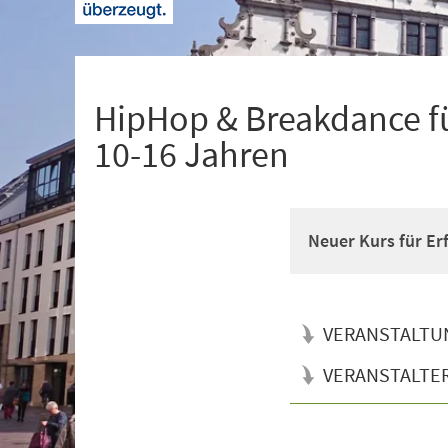
+
1
HipHop & Breakdance fü
10-16 Jahren
Neuer Kurs für Er
VERANSTALTU
VERANSTALTE