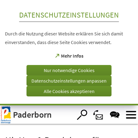
Inhalt anspringen
DATENSCHUTZEINSTELLUNGEN
Durch die Nutzung dieser Website erklären Sie sich damit
einverstanden, dass diese Seite Cookies verwendet.
(Öffnet
Mehr Infos
in
einem
Nur notwendige Cookies
neuen
Tab)
Datenschutzeinstellungen anpassen
Alle Cookies akzeptieren
Visuelle
Paderborn
Assistenzsoftware
öffnen.