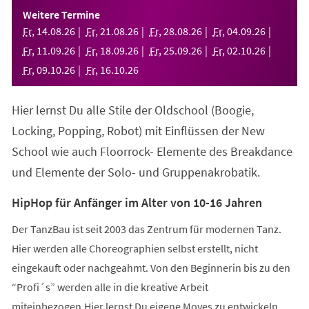
einem
Weitere Termine
neuen
Fr
,
14
.
08
.
26
Fr
,
21
.
08
.
26
Fr
,
28
.
08
.
26
Fr
,
04
.
09
.
26
Tab)
Fr
,
11
.
09
.
26
Fr
,
18
.
09
.
26
Fr
,
25
.
09
.
26
Fr
,
02
.
10
.
26
Fr
,
09
.
10
.
26
Fr
,
16
.
10
.
26
Hier lernst Du alle Stile der Oldschool (Boogie,
Locking, Popping, Robot) mit Einflüssen der New
School wie auch Floorrock- Elemente des Breakdance
und Elemente der Solo- und Gruppenakrobatik.
HipHop für Anfänger im Alter von 10-16 Jahren
Der TanzBau ist seit 2003 das Zentrum für modernen Tanz.
Hier werden alle Choreographien selbst erstellt, nicht
eingekauft oder nachgeahmt. Von den Beginnerin bis zu den
“Profi´s” werden alle in die kreative Arbeit
miteinbezogen.Hier lernst Du eigene Moves zu entwickeln,