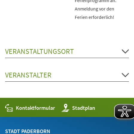
Ferienprogramm an.
Anmeldung vor den
Ferien erforderlich!
VERANSTALTUNGSORT
VERANSTALTER
Kontaktformular
(Öffnet
Stadtplan
in
einem
neuen
Tab)
STADT PADERBORN