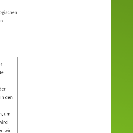
gogischen
en
er
de
der
 In den
n, um
wird
en wir