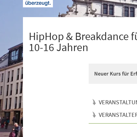
+
1
HipHop & Breakdance fü
10-16 Jahren
Neuer Kurs für Er
VERANSTALTU
VERANSTALTE