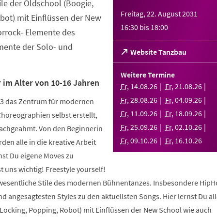
tile der Oldschool (Boogie,
Freitag, 22. August 2031
bot) mit Einflüssen der New
16:30
bis
18:00
orrock- Elemente des
ente der Solo- und
(Öffnet
Website Tanzbau
in
einem
Weitere Termine
neuen
 im Alter von 10-16 Jahren
Fr
,
14
.
08
.
26
Fr
,
21
.
08
.
26
Tab)
Fr
,
28
.
08
.
26
Fr
,
04
.
09
.
26
003 das Zentrum für modernen
Fr
,
11
.
09
.
26
Fr
,
18
.
09
.
26
Choreographien selbst erstellt,
Fr
,
25
.
09
.
26
Fr
,
02
.
10
.
26
nachgeahmt. Von den Beginnerin
Fr
,
09
.
10
.
26
Fr
,
16
.
10
.
26
den alle in die kreative Arbeit
nst Du eigene Moves zu
 uns wichtig! Freestyle yourself!
 wesentliche Stile des modernen Bühnentanzes. Insbesondere HipH
 angesagtesten Styles zu den aktuellsten Songs. Hier lernst Du alle
 Locking, Popping, Robot) mit Einflüssen der New School wie auch