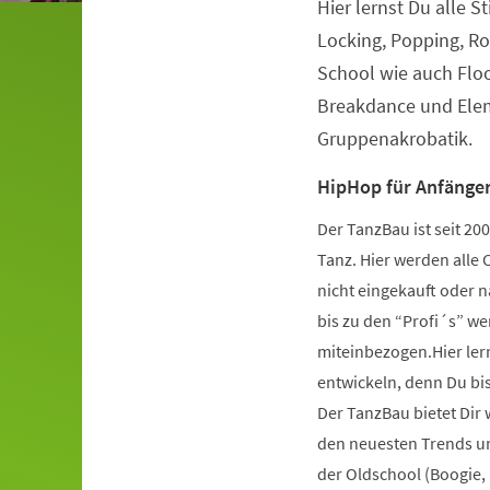
Hier lernst Du alle S
Veranstaltungsinformationen
Locking, Popping, Ro
School wie auch Flo
Breakdance und Elem
Gruppenakrobatik.
HipHop für Anfänger
Der TanzBau ist seit 2
Tanz. Hier werden alle 
nicht eingekauft oder 
bis zu den “Profi´s” wer
miteinbezogen.Hier ler
entwickeln, denn Du bist
Der TanzBau bietet Dir
den neuesten Trends und
der Oldschool (Boogie,