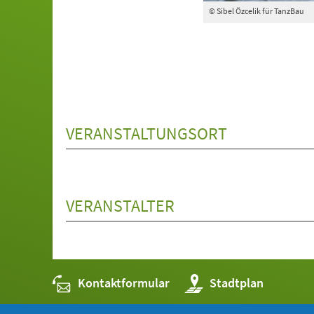
© Sibel Özcelik für TanzBau
VERANSTALTUNGSORT
VERANSTALTER
Kontaktformular
(Öffnet
Stadtplan
in
einem