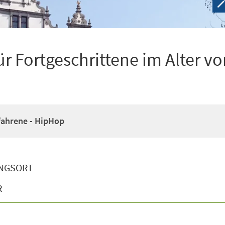
r Fortgeschrittene im Alter vo
fahrene - HipHop
NGSORT
R