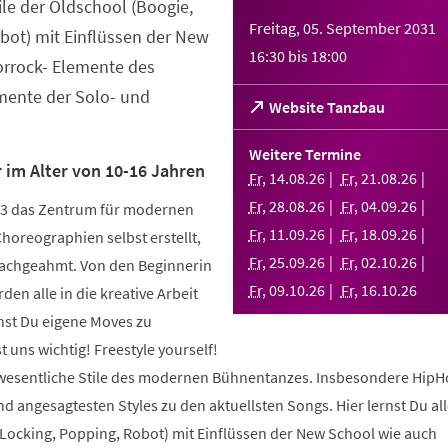
tile der Oldschool (Boogie,
Freitag, 05. September 2031
bot) mit Einflüssen der New
16:30
bis
18:00
orrock- Elemente des
ente der Solo- und
(Öffnet
Website Tanzbau
in
einem
Weitere Termine
neuen
 im Alter von 10-16 Jahren
Fr
,
14
.
08
.
26
Fr
,
21
.
08
.
26
Tab)
Fr
,
28
.
08
.
26
Fr
,
04
.
09
.
26
003 das Zentrum für modernen
Fr
,
11
.
09
.
26
Fr
,
18
.
09
.
26
Choreographien selbst erstellt,
Fr
,
25
.
09
.
26
Fr
,
02
.
10
.
26
nachgeahmt. Von den Beginnerin
Fr
,
09
.
10
.
26
Fr
,
16
.
10
.
26
den alle in die kreative Arbeit
nst Du eigene Moves zu
 uns wichtig! Freestyle yourself!
 wesentliche Stile des modernen Bühnentanzes. Insbesondere HipH
 angesagtesten Styles zu den aktuellsten Songs. Hier lernst Du alle
 Locking, Popping, Robot) mit Einflüssen der New School wie auch