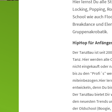
Hier lernst Du alle S
Veranstaltungsinformationen
Locking, Popping, Ro
School wie auch Flo
Breakdance und Elem
Gruppenakrobatik.
HipHop für Anfänger
Der TanzBau ist seit 2
Tanz. Hier werden alle 
nicht eingekauft oder 
bis zu den “Profi´s” wer
miteinbezogen.Hier ler
entwickeln, denn Du bist
Der TanzBau bietet Dir
den neuesten Trends und
der Oldschool (Boogie,