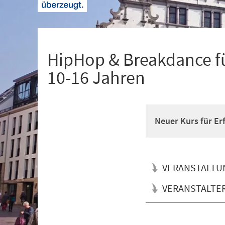
+
1
HipHop & Breakdance fü
10-16 Jahren
Neuer Kurs für Er
VERANSTALTU
VERANSTALTE