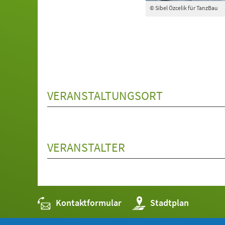
© Sibel Özcelik für TanzBau
VERANSTALTUNGSORT
VERANSTALTER
Kontaktformular
(Öffnet
Stadtplan
in
einem