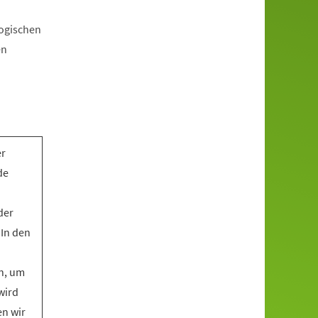
gogischen
en
er
de
der
 In den
n, um
wird
en wir