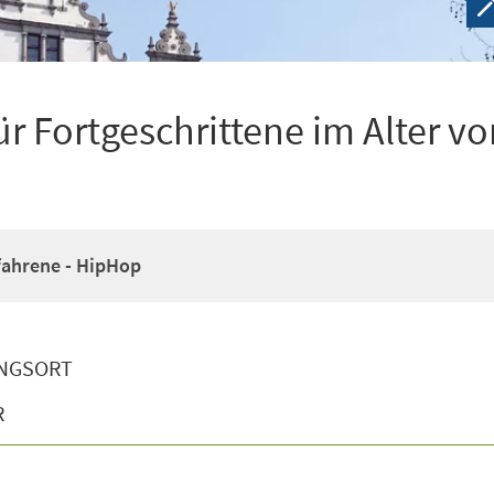
r Fortgeschrittene im Alter vo
fahrene - HipHop
NGSORT
R