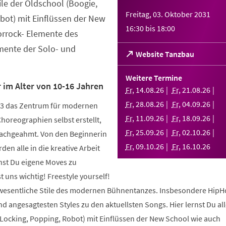
tile der Oldschool (Boogie,
Freitag, 03. Oktober 2031
bot) mit Einflüssen der New
16:30
bis
18:00
orrock- Elemente des
ente der Solo- und
(Öffnet
Website Tanzbau
in
einem
Weitere Termine
neuen
 im Alter von 10-16 Jahren
Fr
,
14
.
08
.
26
Fr
,
21
.
08
.
26
Tab)
Fr
,
28
.
08
.
26
Fr
,
04
.
09
.
26
003 das Zentrum für modernen
Fr
,
11
.
09
.
26
Fr
,
18
.
09
.
26
Choreographien selbst erstellt,
Fr
,
25
.
09
.
26
Fr
,
02
.
10
.
26
nachgeahmt. Von den Beginnerin
Fr
,
09
.
10
.
26
Fr
,
16
.
10
.
26
den alle in die kreative Arbeit
nst Du eigene Moves zu
 uns wichtig! Freestyle yourself!
 wesentliche Stile des modernen Bühnentanzes. Insbesondere HipH
 angesagtesten Styles zu den aktuellsten Songs. Hier lernst Du alle
 Locking, Popping, Robot) mit Einflüssen der New School wie auch