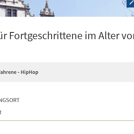
r Fortgeschrittene im Alter vo
fahrene - HipHop
NGSORT
R