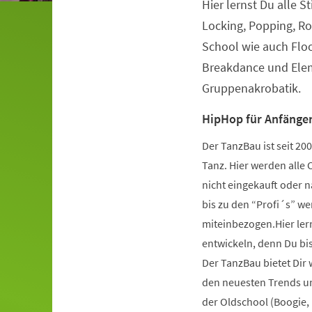
Hier lernst Du alle S
Veranstaltungsinformationen
Locking, Popping, Ro
School wie auch Flo
Breakdance und Elem
Gruppenakrobatik.
HipHop für Anfänger
Der TanzBau ist seit 2
Tanz. Hier werden alle 
nicht eingekauft oder 
bis zu den “Profi´s” wer
miteinbezogen.Hier ler
entwickeln, denn Du bist
Der TanzBau bietet Dir
den neuesten Trends und
der Oldschool (Boogie,