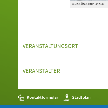
© Sibel Özcelik für TanzBau
VERANSTALTUNGSORT
VERANSTALTER
Kontaktformular
(Öffnet
Stadtplan
in
einem