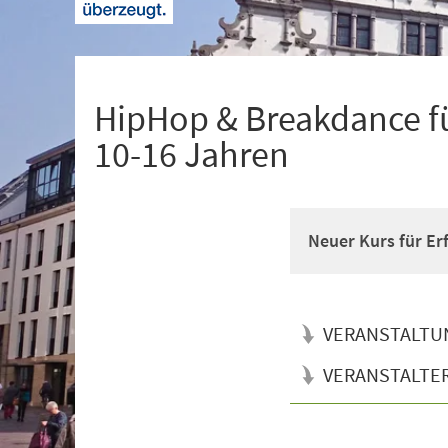
+
1
HipHop & Breakdance fü
10-16 Jahren
Neuer Kurs für Er
VERANSTALTU
VERANSTALTE