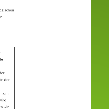
gogischen
en
er
de
der
 In den
n, um
wird
en wir