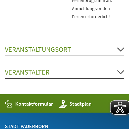
Ferienprogramm an.
Anmeldung vor den
Ferien erforderlich!
VERANSTALTUNGSORT
VERANSTALTER
Kontaktformular
(Öffnet
Stadtplan
in
einem
neuen
Tab)
STADT PADERBORN