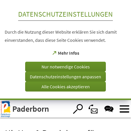
Inhalt anspringen
DATENSCHUTZEINSTELLUNGEN
Durch die Nutzung dieser Website erklären Sie sich damit
einverstanden, dass diese Seite Cookies verwendet.
(Öffnet
Mehr Infos
in
einem
Nur notwendige Cookies
neuen
Tab)
Datenschutzeinstellungen anpassen
Alle Cookies akzeptieren
Visuelle
Paderborn
Assistenzsoftware
öffnen.