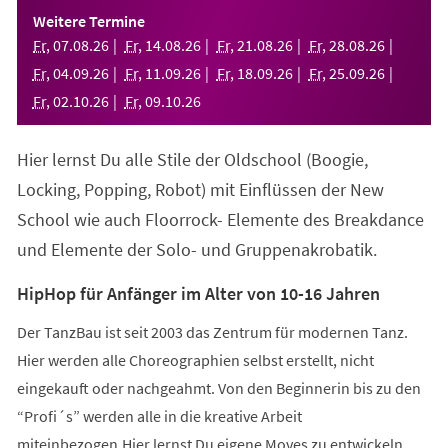
einem
Weitere Termine
neuen
Fr
,
07
.
08
.
26
Fr
,
14
.
08
.
26
Fr
,
21
.
08
.
26
Fr
,
28
.
08
.
26
Tab)
Fr
,
04
.
09
.
26
Fr
,
11
.
09
.
26
Fr
,
18
.
09
.
26
Fr
,
25
.
09
.
26
Fr
,
02
.
10
.
26
Fr
,
09
.
10
.
26
Hier lernst Du alle Stile der Oldschool (Boogie,
Locking, Popping, Robot) mit Einflüssen der New
School wie auch Floorrock- Elemente des Breakdance
und Elemente der Solo- und Gruppenakrobatik.
HipHop für Anfänger im Alter von 10-16 Jahren
Der TanzBau ist seit 2003 das Zentrum für modernen Tanz.
Hier werden alle Choreographien selbst erstellt, nicht
eingekauft oder nachgeahmt. Von den Beginnerin bis zu den
“Profi´s” werden alle in die kreative Arbeit
miteinbezogen.Hier lernst Du eigene Moves zu entwickeln,