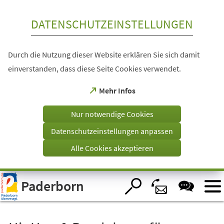
Inhalt anspringen
DATENSCHUTZEINSTELLUNGEN
Durch die Nutzung dieser Website erklären Sie sich damit
einverstanden, dass diese Seite Cookies verwendet.
(Öffnet
Mehr Infos
in
einem
Nur notwendige Cookies
neuen
Tab)
Datenschutzeinstellungen anpassen
Alle Cookies akzeptieren
Visuelle
Paderborn
Assistenzsoftware
öffnen.