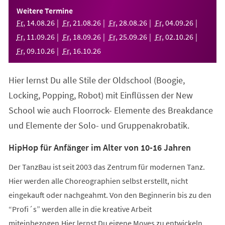
einem
Weitere Termine
neuen
Fr
,
14
.
08
.
26
Fr
,
21
.
08
.
26
Fr
,
28
.
08
.
26
Fr
,
04
.
09
.
26
Tab)
Fr
,
11
.
09
.
26
Fr
,
18
.
09
.
26
Fr
,
25
.
09
.
26
Fr
,
02
.
10
.
26
Fr
,
09
.
10
.
26
Fr
,
16
.
10
.
26
Hier lernst Du alle Stile der Oldschool (Boogie,
Locking, Popping, Robot) mit Einflüssen der New
School wie auch Floorrock- Elemente des Breakdance
und Elemente der Solo- und Gruppenakrobatik.
HipHop für Anfänger im Alter von 10-16 Jahren
Der TanzBau ist seit 2003 das Zentrum für modernen Tanz.
Hier werden alle Choreographien selbst erstellt, nicht
eingekauft oder nachgeahmt. Von den Beginnerin bis zu den
“Profi´s” werden alle in die kreative Arbeit
miteinbezogen.Hier lernst Du eigene Moves zu entwickeln,