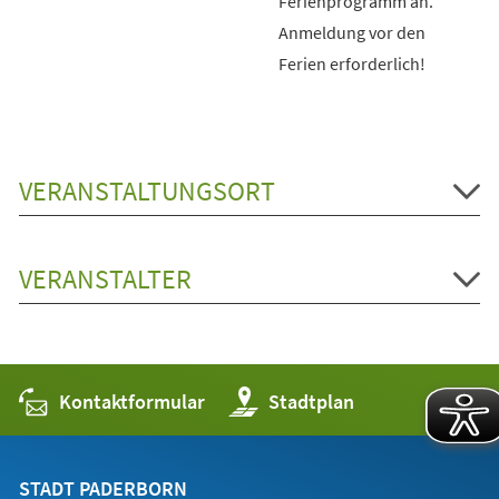
Ferienprogramm an.
Anmeldung vor den
Ferien erforderlich!
VERANSTALTUNGSORT
VERANSTALTER
Kontaktformular
(Öffnet
Stadtplan
in
einem
neuen
Tab)
STADT PADERBORN