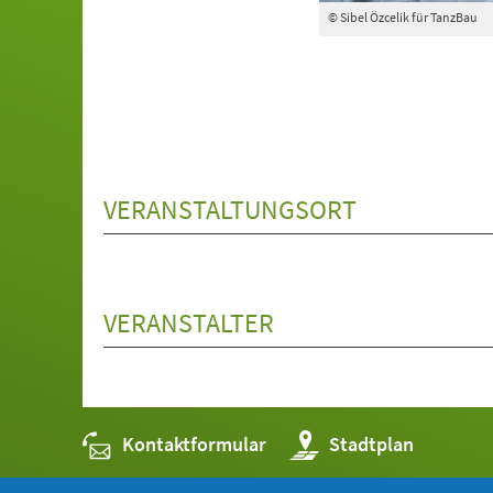
© Sibel Özcelik für TanzBau
VERANSTALTUNGSORT
VERANSTALTER
Kontaktformular
(Öffnet
Stadtplan
in
einem