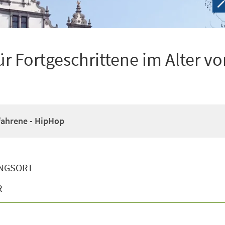
r Fortgeschrittene im Alter vo
fahrene - HipHop
NGSORT
R