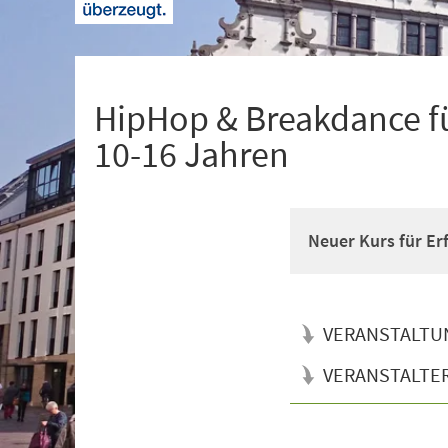
+
1
HipHop & Breakdance fü
10-16 Jahren
Neuer Kurs für Er
VERANSTALTU
VERANSTALTE