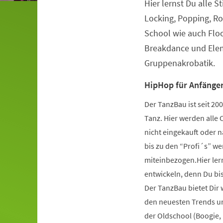
Hier lernst Du alle S
Veranstaltungsinformationen
Locking, Popping, Ro
School wie auch Flo
Breakdance und Elem
Gruppenakrobatik.
HipHop für Anfänger
Der TanzBau ist seit 2
Tanz. Hier werden alle 
nicht eingekauft oder 
bis zu den “Profi´s” wer
miteinbezogen.Hier ler
entwickeln, denn Du bist
Der TanzBau bietet Dir
den neuesten Trends und
der Oldschool (Boogie,