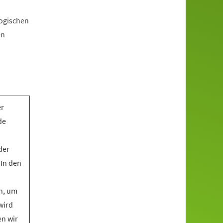
gogischen
en
er
de
der
 In den
n, um
wird
en wir