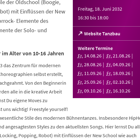
tile der Oldschool (Boogie,
Freitag, 18. Juni 2032
bot) mit Einflüssen der New
16:30
bis
18:00
orrock- Elemente des
ente der Solo- und
(Öffnet
Website Tanzbau
in
einem
Weitere Termine
neuen
 im Alter von 10-16 Jahren
Fr
,
14
.
08
.
26
Fr
,
21
.
08
.
26
Tab)
Fr
,
28
.
08
.
26
Fr
,
04
.
09
.
26
003 das Zentrum für modernen
Fr
,
11
.
09
.
26
Fr
,
18
.
09
.
26
Choreographien selbst erstellt,
Fr
,
25
.
09
.
26
Fr
,
02
.
10
.
26
nachgeahmt. Von den Beginnerin
Fr
,
09
.
10
.
26
Fr
,
16
.
10
.
26
den alle in die kreative Arbeit
nst Du eigene Moves zu
 uns wichtig! Freestyle yourself!
 wesentliche Stile des modernen Bühnentanzes. Insbesondere HipH
 angesagtesten Styles zu den aktuellsten Songs. Hier lernst Du alle
 Locking, Popping, Robot) mit Einflüssen der New School wie auch