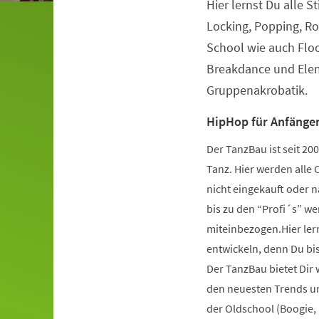
Hier lernst Du alle S
Veranstaltungsinformationen
Locking, Popping, Ro
School wie auch Flo
Breakdance und Elem
Gruppenakrobatik.
HipHop für Anfänger
Der TanzBau ist seit 2
Tanz. Hier werden alle 
nicht eingekauft oder 
bis zu den “Profi´s” wer
miteinbezogen.Hier ler
entwickeln, denn Du bist
Der TanzBau bietet Dir
den neuesten Trends und
der Oldschool (Boogie,