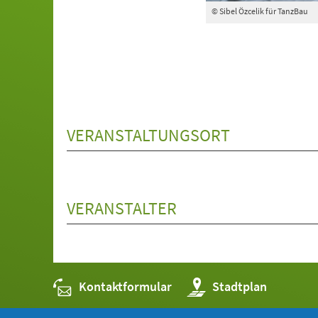
© Sibel Özcelik für TanzBau
VERANSTALTUNGSORT
VERANSTALTER
Kontaktformular
(Öffnet
Stadtplan
in
einem