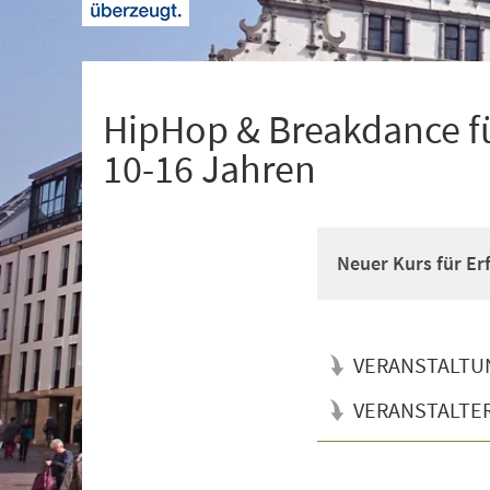
+
1
HipHop & Breakdance fü
10-16 Jahren
Neuer Kurs für Er
VERANSTALTU
VERANSTALTE