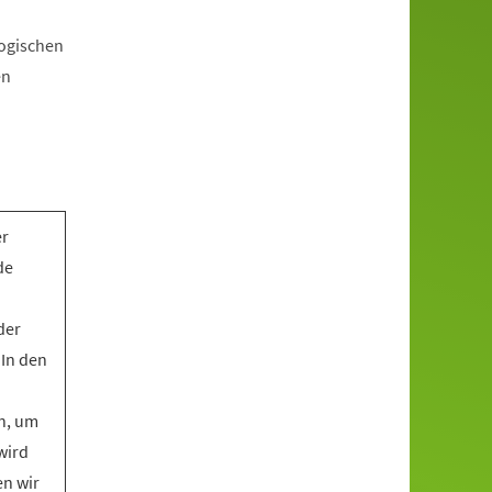
gogischen
en
er
de
der
 In den
n, um
wird
en wir