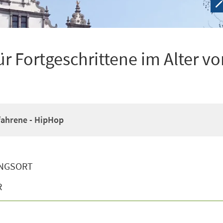
r Fortgeschrittene im Alter vo
fahrene - HipHop
NGSORT
R