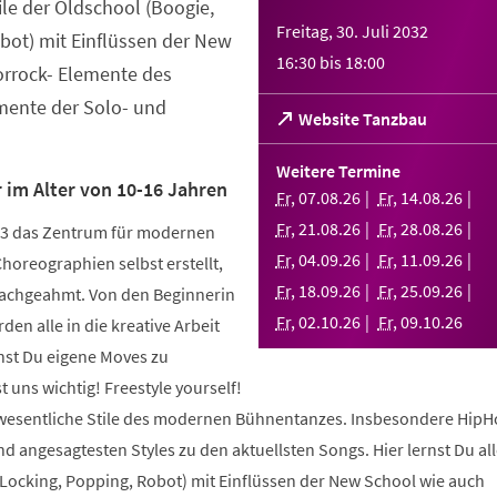
tile der Oldschool (Boogie,
Freitag, 30. Juli 2032
bot) mit Einflüssen der New
16:30
bis
18:00
orrock- Elemente des
ente der Solo- und
(Öffnet
Website Tanzbau
in
einem
Weitere Termine
neuen
 im Alter von 10-16 Jahren
Fr
,
07
.
08
.
26
Fr
,
14
.
08
.
26
Tab)
Fr
,
21
.
08
.
26
Fr
,
28
.
08
.
26
003 das Zentrum für modernen
Fr
,
04
.
09
.
26
Fr
,
11
.
09
.
26
Choreographien selbst erstellt,
Fr
,
18
.
09
.
26
Fr
,
25
.
09
.
26
nachgeahmt. Von den Beginnerin
Fr
,
02
.
10
.
26
Fr
,
09
.
10
.
26
den alle in die kreative Arbeit
nst Du eigene Moves zu
 uns wichtig! Freestyle yourself!
 wesentliche Stile des modernen Bühnentanzes. Insbesondere HipH
 angesagtesten Styles zu den aktuellsten Songs. Hier lernst Du alle
 Locking, Popping, Robot) mit Einflüssen der New School wie auch