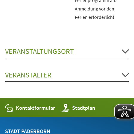
Ferienprogramm an.
Anmeldung vor den
Ferien erforderlich!
VERANSTALTUNGSORT
VERANSTALTER
Kontaktformular
(Öffnet
Stadtplan
in
einem
neuen
Tab)
STADT PADERBORN