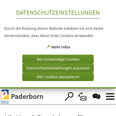
Inhalt anspringen
DATENSCHUTZEINSTELLUNGEN
Durch die Nutzung dieser Website erklären Sie sich damit
einverstanden, dass diese Seite Cookies verwendet.
(Öffnet
Mehr Infos
in
einem
Nur notwendige Cookies
neuen
Tab)
Datenschutzeinstellungen anpassen
Alle Cookies akzeptieren
Visuelle
Paderborn
Assistenzsoftware
öffnen.