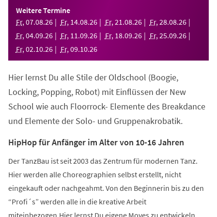
einem
Weitere Termine
neuen
Fr
,
07
.
08
.
26
Fr
,
14
.
08
.
26
Fr
,
21
.
08
.
26
Fr
,
28
.
08
.
26
Tab)
Fr
,
04
.
09
.
26
Fr
,
11
.
09
.
26
Fr
,
18
.
09
.
26
Fr
,
25
.
09
.
26
Fr
,
02
.
10
.
26
Fr
,
09
.
10
.
26
Hier lernst Du alle Stile der Oldschool (Boogie,
Locking, Popping, Robot) mit Einflüssen der New
School wie auch Floorrock- Elemente des Breakdance
und Elemente der Solo- und Gruppenakrobatik.
HipHop für Anfänger im Alter von 10-16 Jahren
Der TanzBau ist seit 2003 das Zentrum für modernen Tanz.
Hier werden alle Choreographien selbst erstellt, nicht
eingekauft oder nachgeahmt. Von den Beginnerin bis zu den
“Profi´s” werden alle in die kreative Arbeit
miteinbezogen.Hier lernst Du eigene Moves zu entwickeln,