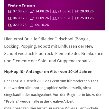
einem
Weitere Termine
neuen
Fr
,
07
.
08
.
26
Fr
,
14
.
08
.
26
Fr
,
21
.
08
.
26
Fr
,
28
.
08
.
26
Tab)
Fr
,
04
.
09
.
26
Fr
,
11
.
09
.
26
Fr
,
18
.
09
.
26
Fr
,
25
.
09
.
26
Fr
,
02
.
10
.
26
Fr
,
09
.
10
.
26
Hier lernst Du alle Stile der Oldschool (Boogie,
Locking, Popping, Robot) mit Einflüssen der New
School wie auch Floorrock- Elemente des Breakdance
und Elemente der Solo- und Gruppenakrobatik.
HipHop für Anfänger im Alter von 10-16 Jahren
Der TanzBau ist seit 2003 das Zentrum für modernen Tanz.
Hier werden alle Choreographien selbst erstellt, nicht
eingekauft oder nachgeahmt. Von den Beginnerin bis zu den
“Profi´s” werden alle in die kreative Arbeit
miteinbezogen.Hier lernst Du eigene Moves zu entwickeln,