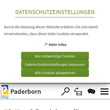
Inhalt anspringen
DATENSCHUTZEINSTELLUNGEN
Durch die Nutzung dieser Website erklären Sie sich damit
einverstanden, dass diese Seite Cookies verwendet.
(Öffnet
Mehr Infos
in
einem
Nur notwendige Cookies
neuen
Tab)
Datenschutzeinstellungen anpassen
Alle Cookies akzeptieren
Visuelle
Paderborn
Assistenzsoftware
öffnen.