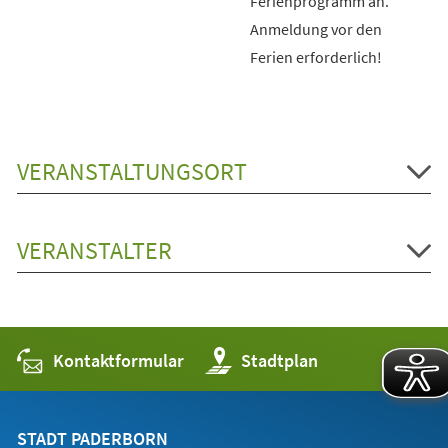
Ferienprogramm an.
Anmeldung vor den
Ferien erforderlich!
VERANSTALTUNGSORT
VERANSTALTER
Kontaktformular
(Öffnet
Stadtplan
in
einem
neuen
Tab)
STADT PADERBORN