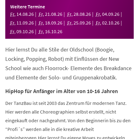
einem
Weitere Termine
neuen
Fr
,
14
.
08
.
26
Fr
,
21
.
08
.
26
Fr
,
28
.
08
.
26
Fr
,
04
.
09
.
26
Tab)
Fr
,
11
.
09
.
26
Fr
,
18
.
09
.
26
Fr
,
25
.
09
.
26
Fr
,
02
.
10
.
26
Fr
,
09
.
10
.
26
Fr
,
16
.
10
.
26
Hier lernst Du alle Stile der Oldschool (Boogie,
Locking, Popping, Robot) mit Einflüssen der New
School wie auch Floorrock- Elemente des Breakdance
und Elemente der Solo- und Gruppenakrobatik.
HipHop für Anfänger im Alter von 10-16 Jahren
Der TanzBau ist seit 2003 das Zentrum für modernen Tanz.
Hier werden alle Choreographien selbst erstellt, nicht
eingekauft oder nachgeahmt. Von den Beginnerin bis zu den
“Profi´s” werden alle in die kreative Arbeit
miteinbezogen.Hier lernst Du eigene Moves zu entwickeln,