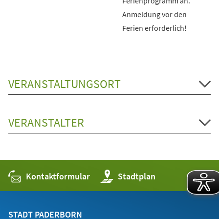
Ferienprogramm an.
Anmeldung vor den
Ferien erforderlich!
VERANSTALTUNGSORT
VERANSTALTER
Kontaktformular
(Öffnet
Stadtplan
in
einem
neuen
Tab)
STADT PADERBORN