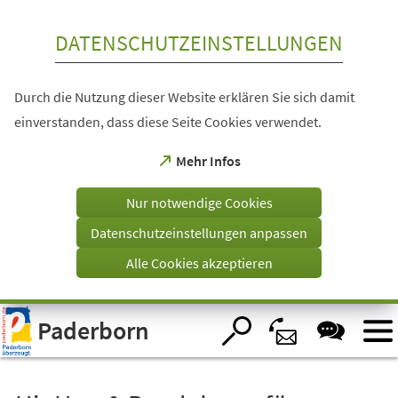
Inhalt anspringen
DATENSCHUTZEINSTELLUNGEN
Durch die Nutzung dieser Website erklären Sie sich damit
einverstanden, dass diese Seite Cookies verwendet.
(Öffnet
Mehr Infos
in
einem
Nur notwendige Cookies
neuen
Tab)
Datenschutzeinstellungen anpassen
Alle Cookies akzeptieren
Visuelle
Paderborn
Assistenzsoftware
öffnen.