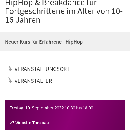
HipHop & Breakdance für
Fortgeschrittene im Alter von 10-
16 Jahren
Neuer Kurs für Erfahrene - HipHop
VERANSTALTUNGSORT
VERANSTALTER
Veranstaltungsinformationen
Freitag, 10. September 2032
16:30
bis
18:00
(Öffnet
Website Tanzbau
in