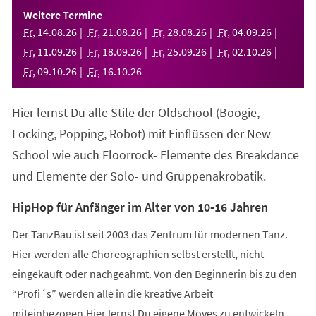
einem
Weitere Termine
neuen
Fr
,
14
.
08
.
26
Fr
,
21
.
08
.
26
Fr
,
28
.
08
.
26
Fr
,
04
.
09
.
26
Tab)
Fr
,
11
.
09
.
26
Fr
,
18
.
09
.
26
Fr
,
25
.
09
.
26
Fr
,
02
.
10
.
26
Fr
,
09
.
10
.
26
Fr
,
16
.
10
.
26
Hier lernst Du alle Stile der Oldschool (Boogie,
Locking, Popping, Robot) mit Einflüssen der New
School wie auch Floorrock- Elemente des Breakdance
und Elemente der Solo- und Gruppenakrobatik.
HipHop für Anfänger im Alter von 10-16 Jahren
Der TanzBau ist seit 2003 das Zentrum für modernen Tanz.
Hier werden alle Choreographien selbst erstellt, nicht
eingekauft oder nachgeahmt. Von den Beginnerin bis zu den
“Profi´s” werden alle in die kreative Arbeit
miteinbezogen.Hier lernst Du eigene Moves zu entwickeln,