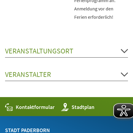
Ferienprogramm an.
Anmeldung vor den
Ferien erforderlich!
VERANSTALTUNGSORT
VERANSTALTER
Kontaktformular
(Öffnet
Stadtplan
in
einem
neuen
Tab)
STADT PADERBORN