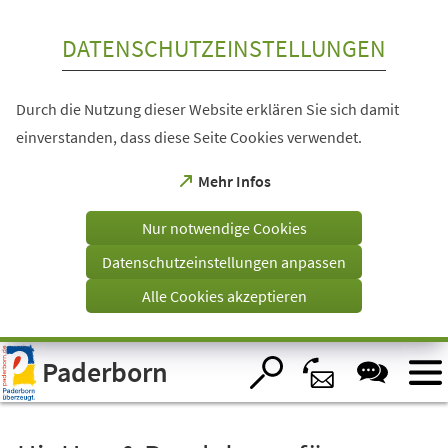
Inhalt anspringen
DATENSCHUTZEINSTELLUNGEN
Durch die Nutzung dieser Website erklären Sie sich damit
einverstanden, dass diese Seite Cookies verwendet.
(Öffnet
Mehr Infos
in
einem
Nur notwendige Cookies
neuen
Tab)
Datenschutzeinstellungen anpassen
Alle Cookies akzeptieren
Visuelle
Paderborn
Assistenzsoftware
öffnen.