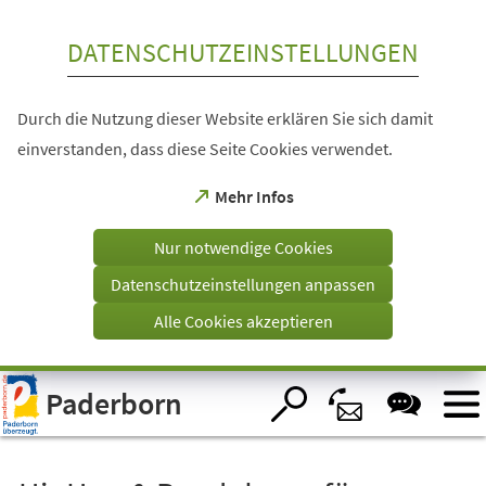
Inhalt anspringen
DATENSCHUTZEINSTELLUNGEN
Durch die Nutzung dieser Website erklären Sie sich damit
einverstanden, dass diese Seite Cookies verwendet.
(Öffnet
Mehr Infos
in
einem
Nur notwendige Cookies
neuen
Tab)
Datenschutzeinstellungen anpassen
Alle Cookies akzeptieren
Visuelle
Paderborn
Assistenzsoftware
öffnen.