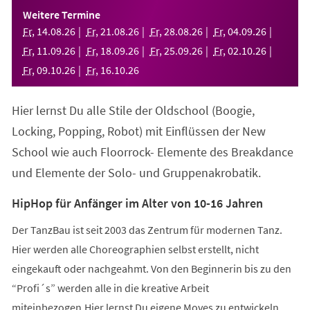
einem
Weitere Termine
neuen
Fr
,
14
.
08
.
26
Fr
,
21
.
08
.
26
Fr
,
28
.
08
.
26
Fr
,
04
.
09
.
26
Tab)
Fr
,
11
.
09
.
26
Fr
,
18
.
09
.
26
Fr
,
25
.
09
.
26
Fr
,
02
.
10
.
26
Fr
,
09
.
10
.
26
Fr
,
16
.
10
.
26
Hier lernst Du alle Stile der Oldschool (Boogie,
Locking, Popping, Robot) mit Einflüssen der New
School wie auch Floorrock- Elemente des Breakdance
und Elemente der Solo- und Gruppenakrobatik.
HipHop für Anfänger im Alter von 10-16 Jahren
Der TanzBau ist seit 2003 das Zentrum für modernen Tanz.
Hier werden alle Choreographien selbst erstellt, nicht
eingekauft oder nachgeahmt. Von den Beginnerin bis zu den
“Profi´s” werden alle in die kreative Arbeit
miteinbezogen.Hier lernst Du eigene Moves zu entwickeln,