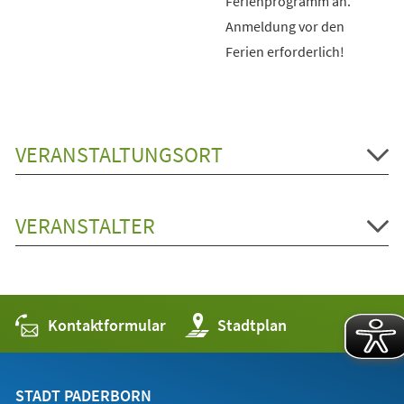
Ferienprogramm an.
Anmeldung vor den
Ferien erforderlich!
VERANSTALTUNGSORT
VERANSTALTER
Kontaktformular
(Öffnet
Stadtplan
in
einem
neuen
Tab)
STADT PADERBORN