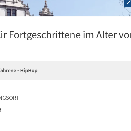
r Fortgeschrittene im Alter vo
fahrene - HipHop
NGSORT
R