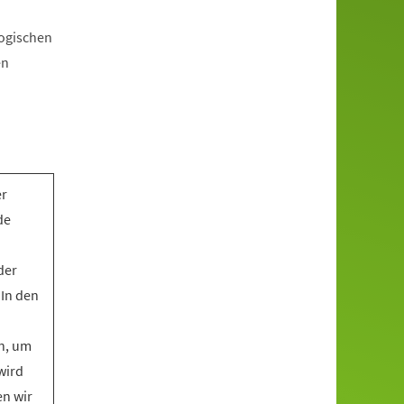
gogischen
en
er
de
der
 In den
n, um
wird
en wir