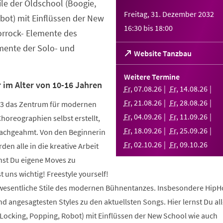
tile der Oldschool (Boogie,
Freitag, 31. Dezember 2032
bot) mit Einflüssen der New
16:30
bis
18:00
orrock- Elemente des
ente der Solo- und
(Öffnet
Website Tanzbau
in
einem
Weitere Termine
neuen
 im Alter von 10-16 Jahren
Fr
,
07
.
08
.
26
Fr
,
14
.
08
.
26
Tab)
Fr
,
21
.
08
.
26
Fr
,
28
.
08
.
26
003 das Zentrum für modernen
Fr
,
04
.
09
.
26
Fr
,
11
.
09
.
26
Choreographien selbst erstellt,
Fr
,
18
.
09
.
26
Fr
,
25
.
09
.
26
nachgeahmt. Von den Beginnerin
Fr
,
02
.
10
.
26
Fr
,
09
.
10
.
26
den alle in die kreative Arbeit
nst Du eigene Moves zu
 uns wichtig! Freestyle yourself!
 wesentliche Stile des modernen Bühnentanzes. Insbesondere HipH
 angesagtesten Styles zu den aktuellsten Songs. Hier lernst Du alle
 Locking, Popping, Robot) mit Einflüssen der New School wie auch