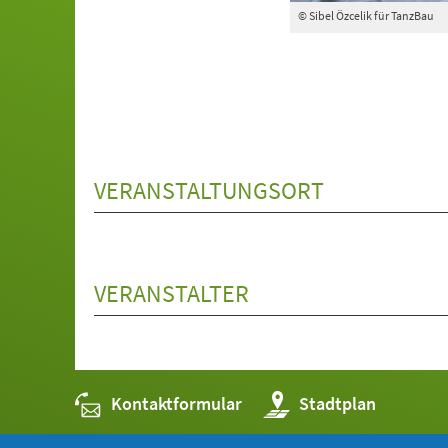
© Sibel Özcelik für TanzBau
VERANSTALTUNGSORT
VERANSTALTER
Kontaktformular
(Öffnet
Stadtplan
in
einem