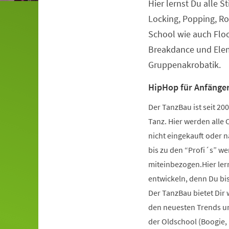
Hier lernst Du alle S
Veranstaltungsinformationen
Locking, Popping, Ro
School wie auch Flo
Breakdance und Elem
Gruppenakrobatik.
HipHop für Anfänger
Der TanzBau ist seit 2
Tanz. Hier werden alle 
nicht eingekauft oder 
bis zu den “Profi´s” wer
miteinbezogen.Hier ler
entwickeln, denn Du bist
Der TanzBau bietet Dir
den neuesten Trends und
der Oldschool (Boogie,