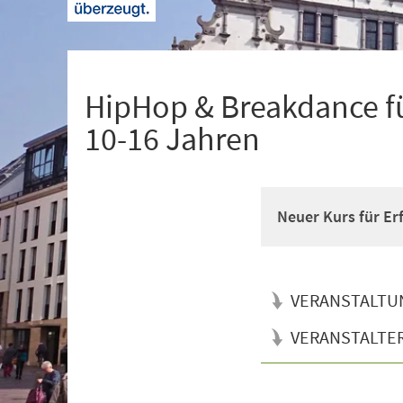
+
1
HipHop & Breakdance fü
10-16 Jahren
Neuer Kurs für Er
VERANSTALTU
VERANSTALTE