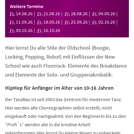
einem
Weitere Termine
neuen
Fr
,
14
.
08
.
26
Fr
,
21
.
08
.
26
Fr
,
28
.
08
.
26
Fr
,
04
.
09
.
26
Tab)
Fr
,
11
.
09
.
26
Fr
,
18
.
09
.
26
Fr
,
25
.
09
.
26
Fr
,
02
.
10
.
26
Fr
,
09
.
10
.
26
Fr
,
16
.
10
.
26
Hier lernst Du alle Stile der Oldschool (Boogie,
Locking, Popping, Robot) mit Einflüssen der New
School wie auch Floorrock- Elemente des Breakdance
und Elemente der Solo- und Gruppenakrobatik.
HipHop für Anfänger im Alter von 10-16 Jahren
Der TanzBau ist seit 2003 das Zentrum für modernen Tanz.
Hier werden alle Choreographien selbst erstellt, nicht
eingekauft oder nachgeahmt. Von den Beginnerin bis zu den
“Profi´s” werden alle in die kreative Arbeit
miteinbezogen.Hier lernst Du eigene Moves zu entwickeln,