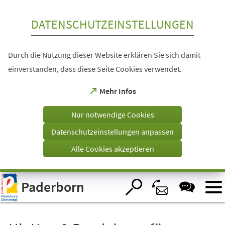
Inhalt anspringen
DATENSCHUTZEINSTELLUNGEN
Durch die Nutzung dieser Website erklären Sie sich damit
einverstanden, dass diese Seite Cookies verwendet.
(Öffnet
Mehr Infos
in
einem
Nur notwendige Cookies
neuen
Tab)
Datenschutzeinstellungen anpassen
Alle Cookies akzeptieren
Visuelle
Paderborn
Assistenzsoftware
öffnen.