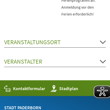
Ferienprogramm an.
Anmeldung vor den
Ferien erforderlich!
VERANSTALTUNGSORT
VERANSTALTER
Kontaktformular
(Öffnet
Stadtplan
in
einem
neuen
Tab)
STADT PADERBORN